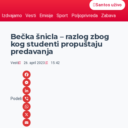
Santos uživo
Izdvajamo
Vesti
Emisije
Sport
Poljoprivreda
Zabava
Bečka šnicla – razlog zbog
kog studenti propuštaju
predavanja
Vesti
26. april 2023.
15:42
F
a
M
c
e
L
Podeli:
e
s
i
V
b
s
n
i
W
o
e
k
b
h
X