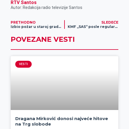
RTV Santos
Autor: Redakcija radio televizije Santos
PRETHODNO
SLEDEĆE
Izbio požar u staroj gradskoj klanici, gašenje požara u toku!
KMF „SAS“ posle regularnog dela sezone počinje nastup u baražu za popunu Futsal premijer lige Srbije
POVEZANE VESTI
VESTI
Dragana Mirković donosi najveće hitove
na Trg slobode