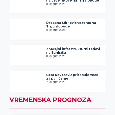
najveće hitove na Trg slobode
8. avgust 2026.
Dragana Mirković večeras na
Trgu slobode
8. avgust 2026.
Značajni infrastrukturni radovi
na Bagljašu
8. avgust 2026.
Sasa Kovačević priređuje veče
za pamćenje
7. avgust 2026.
VREMENSKA PROGNOZA