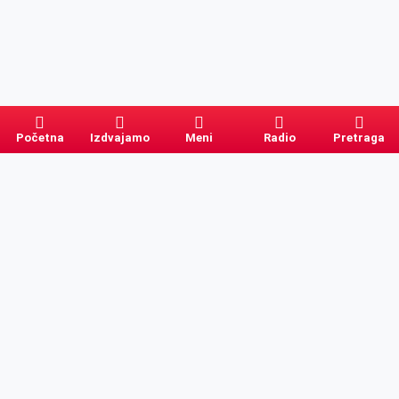
Početna
Izdvajamo
Meni
Radio
Pretraga
Pretraga
Kategorije
Ostalo
Naslovna
Izdvajamo