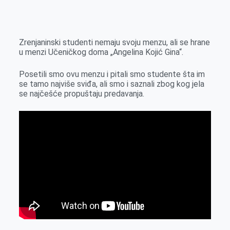
o
n
e
e
a
E
k
g
d
r
t
m
e
I
s
a
Zrenjaninski studenti nemaju svoju menzu, ali se hrane
r
n
A
i
u menzi Učeničkog doma „Angelina Kojić Gina“.
p
l
Posetili smo ovu menzu i pitali smo studente šta im
p
se tamo najviše sviđa, ali smo i saznali zbog kog jela
se najčešće propuštaju predavanja.