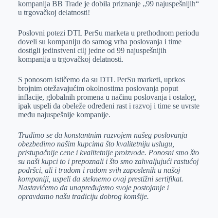
kompanija BB Trade je dobila priznanje „99 najuspešnijih“
r
n
A
i
u trgovačkoj delatnosti!
p
l
Poslovni potezi DTL PerSu marketa u prethodnom periodu
p
doveli su kompaniju do samog vrha poslovanja i time
dostigli jedinstveni cilj jedne od 99 najuspešnijih
kompanija u trgovačkoj delatnosti.
S ponosom ističemo da su DTL PerSu marketi, uprkos
brojnim otežavajućim okolnostima poslovanja poput
inflacije, globalnih promena u načinu poslovanja i ostalog,
ipak uspeli da obeleže određeni rast i razvoj i time se uvrste
među najuspešnije kompanije.
Trudimo se da konstantnim razvojem našeg poslovanja
obezbedimo našim kupcima što kvalitetniju uslugu,
pristupačnije cene i kvalitetnije proizvode. Ponosni smo što
su naši kupci to i prepoznali i što smo zahvaljujući rastućoj
podršci, ali i trudom i radom svih zaposlenih u našoj
kompaniji, uspeli da steknemo ovaj prestižni sertifikat.
Nastavićemo da unapređujemo svoje postojanje i
opravdamo našu tradiciju dobrog komšije.