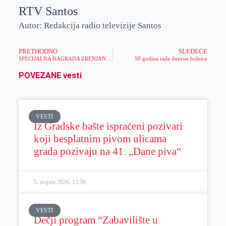
RTV Santos
Autor: Redakcija radio televizije Santos
PRETHODNO
SLEDEĆE
SPECIJALNA NAGRADA ZRENJANINSKOJ LUTKARSKOJ SCENI ZA PREDSTAVU „PRADEVOJČICA“
50 godina rada dnevne bolnice
POVEZANE vesti
VESTI
Iz Gradske bašte ispraćeni pozivari
koji besplatnim pivom ulicama
grada pozivaju na 41. „Dane piva“
5. avgust 2026.
13:36
VESTI
Dečji program “Zabavilište u