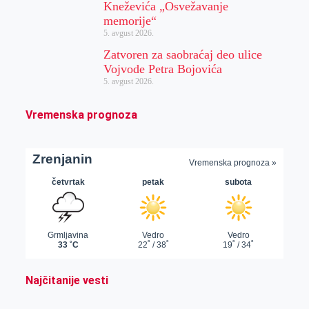
Kneževića „Osvežavanje
memorije“
5. avgust 2026.
Zatvoren za saobraćaj deo ulice
Vojvode Petra Bojovića
5. avgust 2026.
Vremenska prognoza
Najčitanije vesti