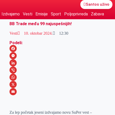
Santos uživo
Izdvajamo
Vesti
Emisije
Sport
Poljoprivreda
Zabava
BB Trade među 99 najuspešnijih!
Vesti
10. oktobar 2024.
12:30
Podeli:
F
a
M
c
e
L
e
s
i
V
b
s
n
i
W
o
e
k
b
h
X
o
n
e
e
a
E
k
g
d
r
t
m
Za lep početak jeseni izdvajamo novu SuPer vest –
e
I
s
a