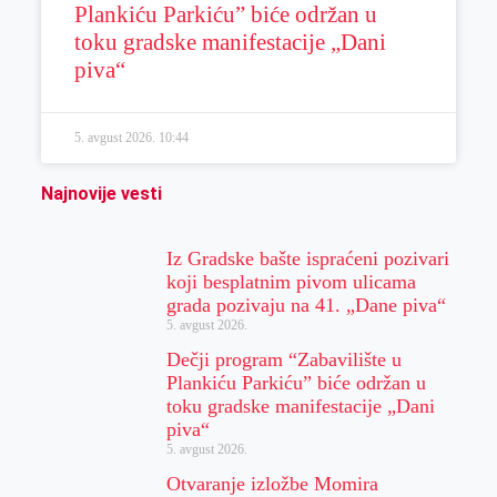
Plankiću Parkiću” biće održan u
toku gradske manifestacije „Dani
piva“
5. avgust 2026.
10:44
Najnovije vesti
Iz Gradske bašte ispraćeni pozivari
koji besplatnim pivom ulicama
grada pozivaju na 41. „Dane piva“
5. avgust 2026.
Dečji program “Zabavilište u
Plankiću Parkiću” biće održan u
toku gradske manifestacije „Dani
piva“
5. avgust 2026.
Otvaranje izložbe Momira