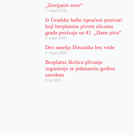
„Zrenjanin zove“
5. avgust 2026.
Iz Gradske bašte ispraćeni pozivari
koji besplatnim pivom ulicama
grada pozivaju na 41. „Dane piva“
5. avgust 2026.
Deo naselja Duvanika bez vode
4. avgust 2026.
Besplatna školica plivanja
organizuje se jedanaestu godinu
zaredom
8. jul 2026.