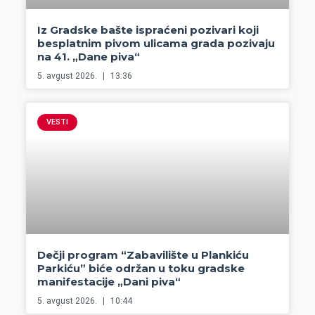
Iz Gradske bašte ispraćeni pozivari koji
besplatnim pivom ulicama grada pozivaju
na 41. „Dane piva“
5. avgust 2026.
13:36
VESTI
Dečji program “Zabavilište u Plankiću
Parkiću” biće održan u toku gradske
manifestacije „Dani piva“
5. avgust 2026.
10:44