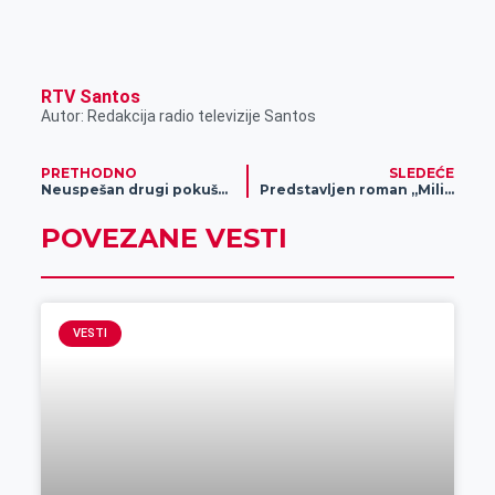
RTV Santos
Autor: Redakcija radio televizije Santos
PRETHODNO
SLEDEĆE
Neuspešan drugi pokušaj prodaje industrije mesa „Bek“ u stečaju
Predstavljen roman „Milica i drugi ljudi“
POVEZANE VESTI
VESTI