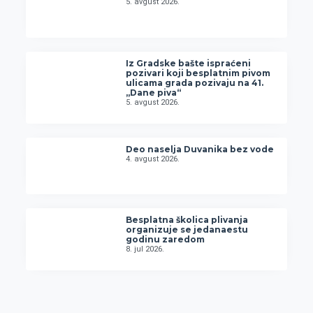
5. avgust 2026.
Iz Gradske bašte ispraćeni
pozivari koji besplatnim pivom
ulicama grada pozivaju na 41.
„Dane piva“
5. avgust 2026.
Deo naselja Duvanika bez vode
4. avgust 2026.
Besplatna školica plivanja
organizuje se jedanaestu
godinu zaredom
8. jul 2026.