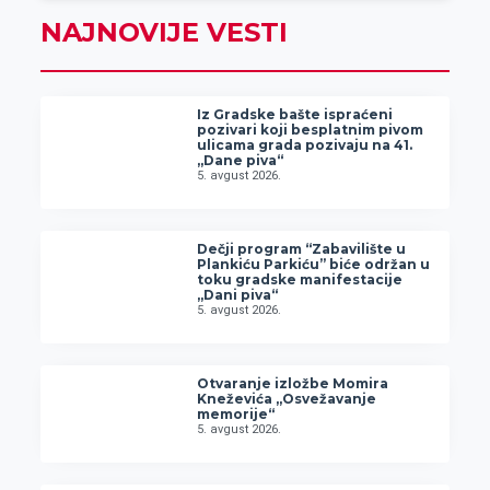
NAJNOVIJE VESTI
Iz Gradske bašte ispraćeni
pozivari koji besplatnim pivom
ulicama grada pozivaju na 41.
„Dane piva“
5. avgust 2026.
Dečji program “Zabavilište u
Plankiću Parkiću” biće održan u
toku gradske manifestacije
„Dani piva“
5. avgust 2026.
Otvaranje izložbe Momira
Kneževića „Osvežavanje
memorije“
5. avgust 2026.