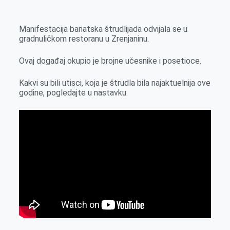
k
g
d
r
t
m
e
I
s
a
Manifestacija banatska štrudlijada odvijala se u
r
n
A
i
gradnuličkom restoranu u Zrenjaninu.
p
l
Ovaj događaj okupio je brojne učesnike i posetioce.
p
Kakvi su bili utisci, koja je štrudla bila najaktuelnija ove
godine, pogledajte u nastavku.