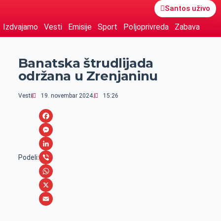
Santos uživo
Izdvajamo
Vesti
Emisije
Sport
Poljoprivreda
Zabava
Banatska štrudlijada
održana u Zrenjaninu
Vesti
19. novembar 2024.
15:26
F
a
M
c
e
L
Podeli:
e
s
i
V
b
s
n
i
W
o
e
k
b
h
X
o
n
e
e
a
E