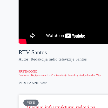
RTV Santos
Autor: Redakcija radio televizije Santos
PRETHODNO
Predstava „Knjiga zvana život“ u izvođenju baletskog studija Golden Way
POVEZANE vesti
VESTI
Značajni infrastrukturni radovi na