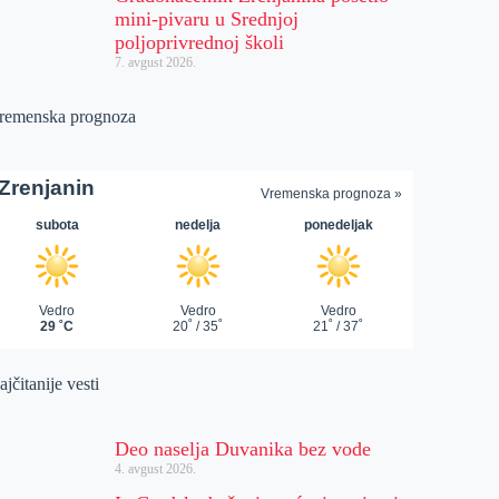
mini-pivaru u Srednjoj
poljoprivrednoj školi
7. avgust 2026.
remenska prognoza
jčitanije vesti
Deo naselja Duvanika bez vode
4. avgust 2026.