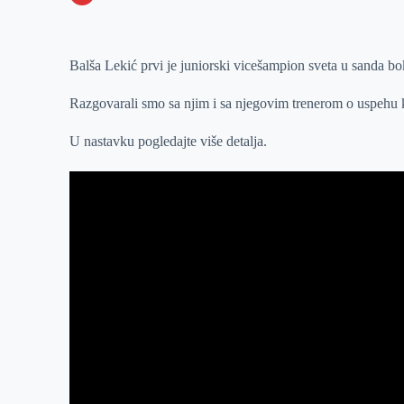
o
n
e
e
a
E
k
g
d
r
t
m
Balša Lekić prvi je juniorski vicešampion sveta u sanda bok
e
I
s
a
r
n
A
i
Razgovarali smo sa njim i sa njegovim trenerom o uspehu ko
p
l
U nastavku pogledajte više detalja.
p