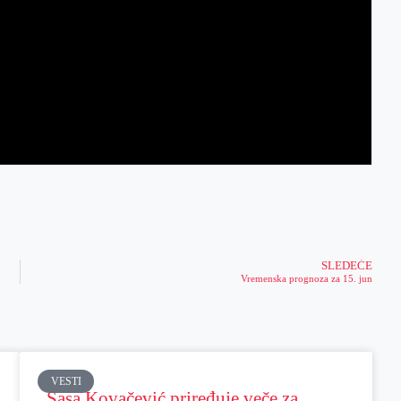
SLEDEĆE
Vremenska prognoza za 15. jun
VESTI
Sasa Kovačević priređuje veče za