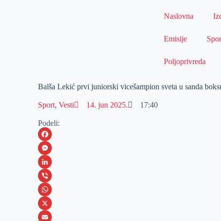
Naslovna
Iz
Emisije
Spor
Poljoprivreda
Balša Lekić prvi juniorski vicešampion sveta u sanda boksu
Sport
,
Vesti
14. jun 2025.
17:40
Podeli:
F
a
M
c
e
L
e
s
i
V
b
s
n
i
W
o
e
k
b
h
X