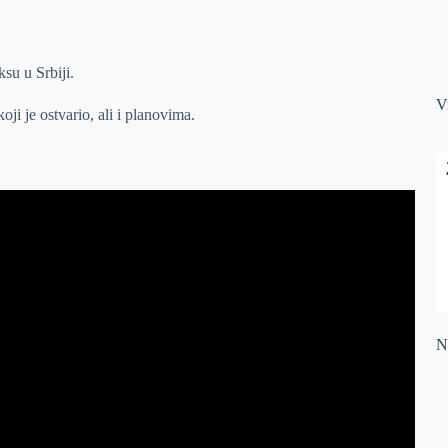
su u Srbiji.
V
ji je ostvario, ali i planovima.
Na