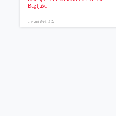
Bagljašu
8. avgust 2026.
11:22