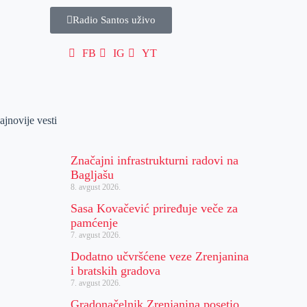
Radio Santos uživo
FB
IG
YT
ajnovije vesti
Značajni infrastrukturni radovi na
Bagljašu
8. avgust 2026.
Sasa Kovačević priređuje veče za
pamćenje
7. avgust 2026.
Dodatno učvršćene veze Zrenjanina
i bratskih gradova
7. avgust 2026.
Gradonačelnik Zrenjanina posetio