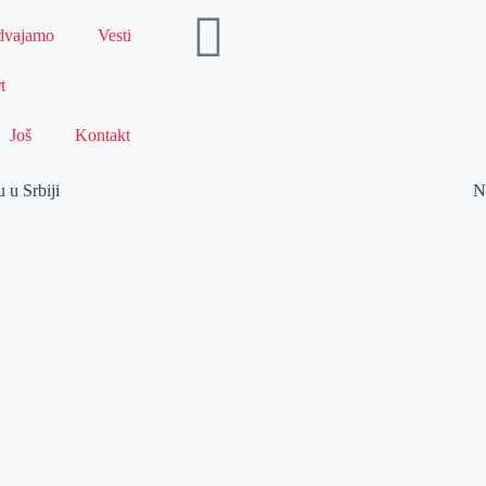
dvajamo
Vesti
t
Još
Kontakt
 u Srbiji
N