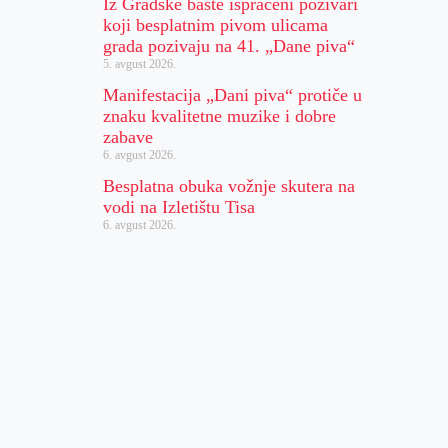
Iz Gradske bašte ispraćeni pozivari
koji besplatnim pivom ulicama
grada pozivaju na 41. „Dane piva“
5. avgust 2026.
Manifestacija „Dani piva“ protiče u
znaku kvalitetne muzike i dobre
zabave
6. avgust 2026.
Besplatna obuka vožnje skutera na
vodi na Izletištu Tisa
6. avgust 2026.