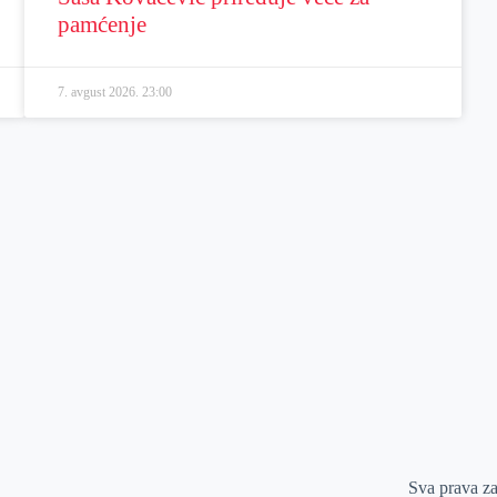
pamćenje
7. avgust 2026.
23:00
Sva prava z