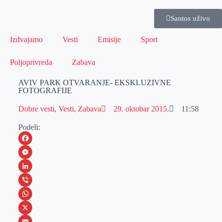
Santos uživo
Izdvajamo
Vesti
Emisije
Sport
Poljoprivreda
Zabava
AVIV PARK OTVARANJE- EKSKLUZIVNE
FOTOGRAFIJE
Dobre vesti
,
Vesti
,
Zabava
29. oktobar 2015.
11:58
Podeli:
F
a
M
c
e
L
e
s
i
V
b
s
n
i
W
o
e
k
b
h
X