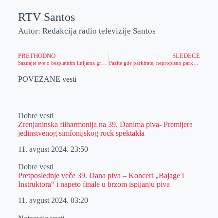
RTV Santos
Autor: Redakcija radio televizije Santos
PRETHODNO
SLEDEĆE
Saznajte sve o besplatnim linijama gradskog saobraćaja do Aviv Parka
Pazite gde parkirate, nepropisno parkirana vozila se uklanjaju u blizini Aviv parka
POVEZANE vesti
Dobre vesti
Zrenjaninska filharmonija na 39. Danima piva- Premijera
jedinstvenog simfonijskog rock spektakla
11. avgust 2024.
23:50
Dobre vesti
Pretposlednje veče 39. Dana piva – Koncert „Bajage i
Instruktora“ i napeto finale u brzom ispijanju piva
11. avgust 2024.
03:20