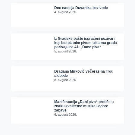
Deo naselja Duvanika bez vode
4. avgust 2026.
Iz Gradske bašte ispraćeni pozivari
koji besplatnim pivom ulicama grada
pozivaju na 41. „Dane piva“
5. avgust 2026.
Dragana Mirković večeras na Trgu
slobode
8. avgust 2026.
Manifestacija „Dani piva“ protiče u
znaku kvalitetne muzike i dobre
zabave
6. avgust 2026.