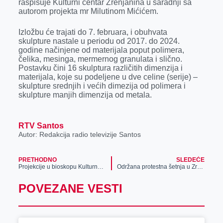
raspisuje Kulturni centar Zrenjanina u saradnji sa
r
autorom projekta mr Milutinom Mićićem.
Izložbu će trajati do 7. februara, i obuhvata
skulpture nastale u periodu od 2017. do 2024.
godine načinjene od materijala poput polimera,
čelika, mesinga, mermernog granulata i slično.
Postavku čini 16 skulptura različitih dimenzija i
materijala, koje su podelјene u dve celine (serije) –
skulpture srednjih i većih dimezija od polimera i
skulpture manjih dimenzija od metala.
RTV Santos
Autor: Redakcija radio televizije Santos
PRETHODNO
SLEDEĆE
Projekcije u bioskopu Kulturnog centra Zrenjanina u toku vikenda
Održana protestna šetnja u Zrenjaninu
POVEZANE VESTI