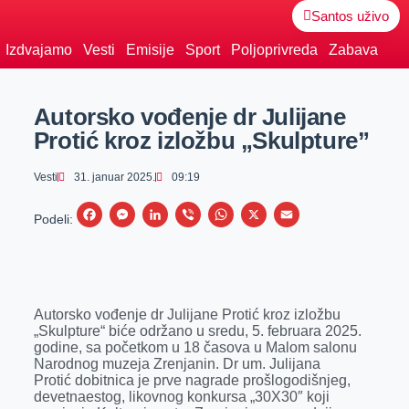
Santos uživo
Izdvajamo
Vesti
Emisije
Sport
Poljoprivreda
Zabava
Autorsko vođenje dr Julijane
Protić kroz izložbu „Skulpture”
Vesti
31. januar 2025.
09:19
F
M
L
V
W
X
E
Podeli:
a
e
i
i
h
m
c
s
n
b
a
a
e
s
k
e
t
i
Autorsko vođenje dr Julijane Protić kroz izložbu
b
e
e
r
s
l
„Skulpture“ biće održano u sredu, 5. februara 2025.
o
n
d
A
godine, sa početkom u 18 časova u Malom salonu
Narodnog muzeja Zrenjanin. Dr um. Julijana
o
g
I
p
Protić dobitnica je prve nagrade prošlogodišnjeg,
k
e
n
p
devetnaestog, likovnog konkursa „30X30″ koji