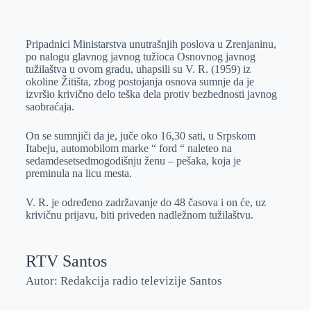
o
n
e
e
a
E
k
g
d
r
t
m
Pripadnici Ministarstva unutrašnjih poslova u Zrenjaninu,
e
I
s
a
po nalogu glavnog javnog tužioca Osnovnog javnog
r
n
A
i
tužilaštva u ovom gradu, uhapsili su V. R. (1959) iz
okoline Žitišta, zbog postojanja osnova sumnje da je
p
l
izvršio krivično delo teška dela protiv bezbednosti javnog
p
saobraćaja.
On se sumnjiči da je, juče oko 16,30 sati, u Srpskom
Itabeju, automobilom marke “ ford “ naleteo na
sedamdesetsedmogodišnju ženu – pešaka, koja je
preminula na licu mesta.
V. R. je određeno zadržavanje do 48 časova i on će, uz
krivičnu prijavu, biti priveden nadležnom tužilaštvu.
RTV Santos
Autor: Redakcija radio televizije Santos