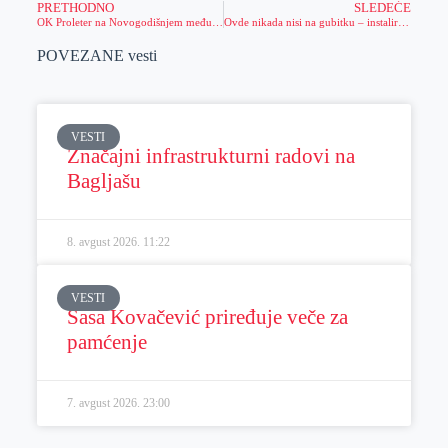
PRETHODNO
SLEDEĆE
OK Proleter na Novogodišnjem međunarodnom festivalu odbojke
Ovde nikada nisi na gubitku – instaliraj Meridian aplikaciju i čekaju te sjajni bonusi!
POVEZANE vesti
VESTI
Značajni infrastrukturni radovi na
Bagljašu
8. avgust 2026.
11:22
VESTI
Sasa Kovačević priređuje veče za
pamćenje
7. avgust 2026.
23:00