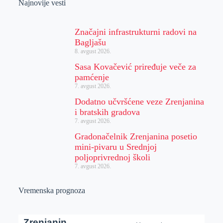
Najnovije vesti
Značajni infrastrukturni radovi na
Bagljašu
8. avgust 2026.
Sasa Kovačević priređuje veče za
pamćenje
7. avgust 2026.
Dodatno učvršćene veze Zrenjanina
i bratskih gradova
7. avgust 2026.
Gradonačelnik Zrenjanina posetio
mini-pivaru u Srednjoj
poljoprivrednoj školi
7. avgust 2026.
Vremenska prognoza