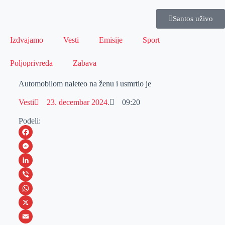
Santos uživo
Izdvajamo
Vesti
Emisije
Sport
Poljoprivreda
Zabava
Automobilom naleteo na ženu i usmrtio je
Vesti
23. decembar 2024.
09:20
Podeli:
F
a
M
c
e
L
e
s
i
V
b
s
n
i
W
o
e
k
b
h
X