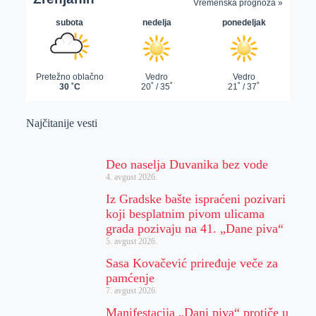
Najčitanije vesti
Deo naselja Duvanika bez vode
4. avgust 2026.
Iz Gradske bašte ispraćeni pozivari
koji besplatnim pivom ulicama
grada pozivaju na 41. „Dane piva“
5. avgust 2026.
Sasa Kovačević priređuje veče za
pamćenje
7. avgust 2026.
Manifestacija „Dani piva“ protiče u