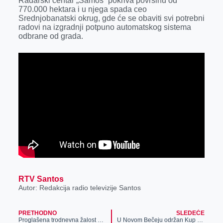
Radarski centar „Samoš“ pokriva površinu od
k
e
n
p
770.000 hektara i u njega spada ceo
Srednjobanatski okrug, gde će se obaviti svi potrebni
r
radovi na izgradnji potpuno automatskog sistema
odbrane od grada.
RTV Santos
Autor: Redakcija radio televizije Santos
PRETHODNO
SLEDEĆE
Proglašena trodnevna žalost zbog ubistava u školi na Vračaru
U Novom Bečeju održan Kup Vojvodine za kadete, juniore i senior u karateu