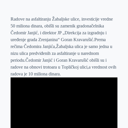
o
n
e
e
a
E
k
g
d
r
t
m
e
I
s
a
Radove na asfaltiranju Žabaljske ulice, investicije vredne
50 miliona dinara, obišli su zamenik gradonačelnika
r
n
A
i
Čedomir Janjić, i direktor JP „Direkcija za izgradnju i
p
l
uređenje grada Zrenjanina“ Goran Kravarušić.Prema
p
rečima Čedomira Janjića,Žabaljska ulica je samo jedna u
nizu ulica predviđenih za asfaltiranje u narednom
periodu.Čedomir Janjić i Goran Kravarušić obišli su i
radove na obnovi trotoara u Topličkoj ulici,a vrednost ovih
radova je 10 miliona dinara.