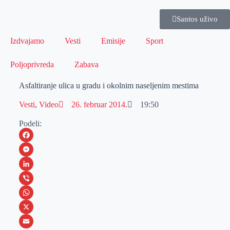
Santos uživo
Izdvajamo
Vesti
Emisije
Sport
Poljoprivreda
Zabava
Asfaltiranje ulica u gradu i okolnim naseljenim mestima
Vesti
,
Video
26. februar 2014.
19:50
Podeli:
F
a
M
c
e
L
e
s
i
V
b
s
n
i
W
o
e
k
b
h
X