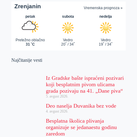
Najčitanije vesti
Iz Gradske bašte ispraćeni pozivari
koji besplatnim pivom ulicama
grada pozivaju na 41. „Dane piva“
5. avgust 2026.
Deo naselja Duvanika bez vode
4. avgust 2026.
Besplatna školica plivanja
organizuje se jedanaestu godinu
zaredom