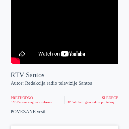
RTV Santos
Autor: Redakcija radio televizije Santos
PRETHODNO
SLEDEĆE
SNS:Punom snagom u reforme
LDP:Politika Ligaša nakon političkog vezivanja za Tadića više ne postoji
POVEZANE vesti