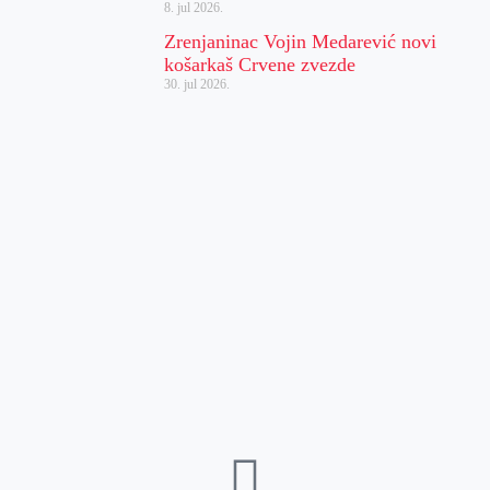
8. jul 2026.
Zrenjaninac Vojin Medarević novi
košarkaš Crvene zvezde
30. jul 2026.