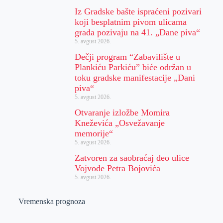
Iz Gradske bašte ispraćeni pozivari
koji besplatnim pivom ulicama
grada pozivaju na 41. „Dane piva“
5. avgust 2026.
Dečji program “Zabavilište u
Plankiću Parkiću” biće održan u
toku gradske manifestacije „Dani
piva“
5. avgust 2026.
Otvaranje izložbe Momira
Kneževića „Osvežavanje
memorije“
5. avgust 2026.
Zatvoren za saobraćaj deo ulice
Vojvode Petra Bojovića
5. avgust 2026.
Vremenska prognoza