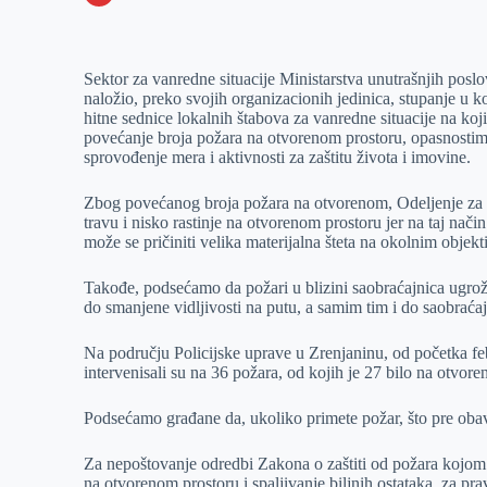
o
n
e
e
a
E
k
g
d
r
t
m
Sektor za vanredne situacije Ministarstva unutrašnjih posl
e
I
s
a
naložio, preko svojih organizacionih jedinica, stupanje u k
r
n
A
i
hitne sednice lokalnih štabova za vanredne situacije na ko
povećanje broja požara na otvorenom prostoru, opasnostima 
p
l
sprovođenje mera i aktivnosti za zaštitu života i imovine.
p
Zbog povećanog broja požara na otvorenom, Odeljenje za v
travu i nisko rastinje na otvorenom prostoru jer na taj nači
može se pričiniti velika materijalna šteta na okolnim objekt
Takođe, podsećamo da požari u blizini saobraćajnica ugro
do smanjene vidljivosti na putu, a samim tim i do saobraća
Na području Policijske uprave u Zrenjaninu, od početka fe
intervenisali su na 36 požara, od kojih je 27 bilo na otvor
Podsećamo građane da, ukoliko primete požar, što pre obav
Za nepoštovanje odredbi Zakona o zaštiti od požara kojom j
na otvorenom prostoru i spaljivanje biljnih ostataka, za pr