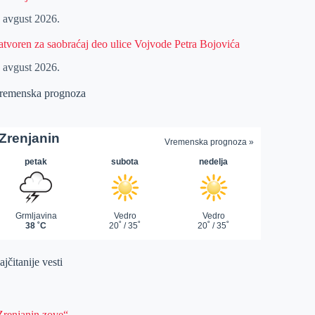
. avgust 2026.
atvoren za saobraćaj deo ulice Vojvode Petra Bojovića
. avgust 2026.
remenska prognoza
jčitanije vesti
Zrenjanin zove“