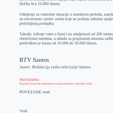
fizička lica 10.000 dinara.
Odeljenje za vanredne situacije u narednom periodu, zajedn
na otvorenom i protiv osoba koje ne poštuju zabranu spalji
prekršajnog postupka.
Takođe, loženje vatre u šumi i na udaljenosti od 200 metar
obeleženim mestima, u skladu sa propisanim merama zaštite
predviđena je kazna od 10.000 do 50.000 dinara.
RTV Santos
Autor: Redakcija radio televizije Santos
PRETHODNO
Pojačana kontrola saobraćaja vozača autobusa i teretnih vozila
POVEZANE vesti
Vesti