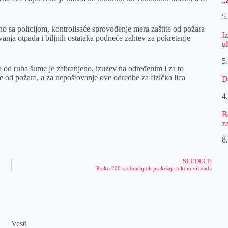
5
o sa policijom, kontrolisaće sprovođenje mera zaštite od požara
I
vanja otpada i biljnih ostataka podneće zahtev za pokretanje
u
5
a od ruba šume je zabranjeno, izuzev na određenim i za to
 od požara, a za nepoštovanje ove odredbe za fizička lica
D
4
B
z
8.
SLEDEĆE
Preko 200 saobraćajnih prekršaja tokom vikenda
Vesti