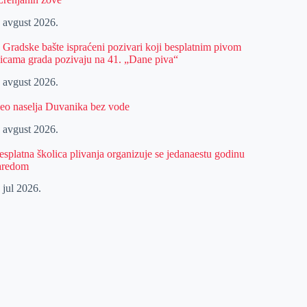
. avgust 2026.
z Gradske bašte ispraćeni pozivari koji besplatnim pivom
licama grada pozivaju na 41. „Dane piva“
. avgust 2026.
eo naselja Duvanika bez vode
. avgust 2026.
esplatna školica plivanja organizuje se jedanaestu godinu
aredom
 jul 2026.