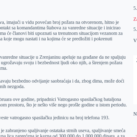
5
Z
ova, imajući u vidu povećan broj požara na otvorenom, hitno je
ontakt sa komandantima štabova za vanredne situacije i inicirao
5
jima će članovi biti upoznati sa trenutnom situacijom vezanom za
koje mogu nastati i na kojima će se predložiti i pokrenuti
V
anredne situacije u Zrenjaninu apeluje na građane da ne spaljuju
n ugrožavaju svoju i bezbednost ljudi oko njih, a širenjem požara
ima.
žavaju bezbedno odvijanje saobraćaja i da, zbog dima, može doći
jnih nezgoda.
bruara ove godine, pripadnici Vatrogasno spasilačkog bataljona
enom prostoru, što je nešto više nego prošle godine u istom periodu.
Na
este vatrogasno spasilačku jedinicu na broj telefona 193.
e zabranjeno spaljivanje ostataka strnih useva, spaljivanje smeća
avna lica zaprećena je kazna od 300.000 do 1.000.000 dinara, a za
„