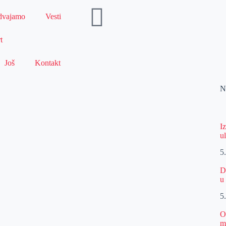
dvajamo
Vesti
t
Još
Kontakt
N
I
u
5
D
u
5
O
m