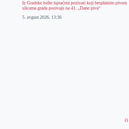
Iz Gradske bašte ispraćeni pozivari koji besplatnim pivom
ulicama grada pozivaju na 41. „Dane piva“
5. avgust 2026.
13:36
O