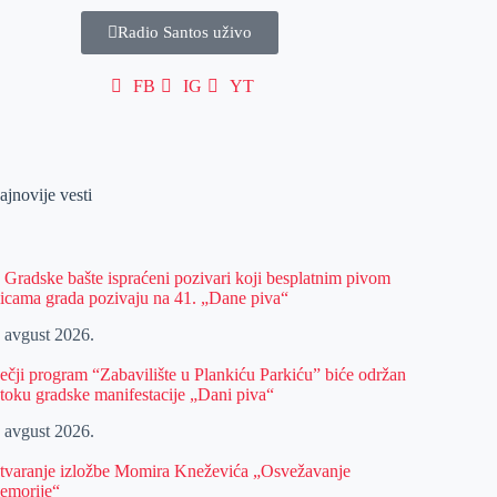
Radio Santos uživo
FB
IG
YT
ajnovije vesti
z Gradske bašte ispraćeni pozivari koji besplatnim pivom
licama grada pozivaju na 41. „Dane piva“
. avgust 2026.
ečji program “Zabavilište u Plankiću Parkiću” biće održan
 toku gradske manifestacije „Dani piva“
. avgust 2026.
tvaranje izložbe Momira Kneževića „Osvežavanje
emorije“