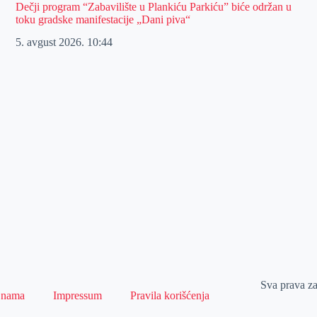
Dečji program “Zabavilište u Plankiću Parkiću” biće održan u
toku gradske manifestacije „Dani piva“
5. avgust 2026.
10:44
Sva prava z
 nama
Impressum
Pravila korišćenja