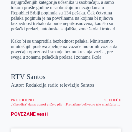
najugroženijih kategorija učesnika u saobraćaju, a samo
r
n
A
i
tokom prošle godine u saobraćajnim nezgodama u
Republici Srbiji poginula su 134 pešaka. Čak četvrtina
p
l
pešaka poginula je na površinama na kojima bi njihova
p
bezbednost trebalo da bude neprikosnovena, kao što su
pešački prelazi, autobuska stajališta, zone škola i trotoari.
Kako bi se unapredila bezbednost pešaka, Ministarstvo
unutrašnjih poslova apeluje na vozače motornih vozila da
povećaju opreznost i smanje brzinu kretanja vozila, pre
svega u zonama pešačkih prelaza i zonama škola.
RTV Santos
Autor: Redakcija radio televizije Santos
PRETHODNO
SLEDEĆE
„Vikendica“ danas donosi priče o plivanju, humanosti i filmu „Nedelja“
Pronađeno beživotno telo mladića iz Zrenjanina
POVEZANE vesti