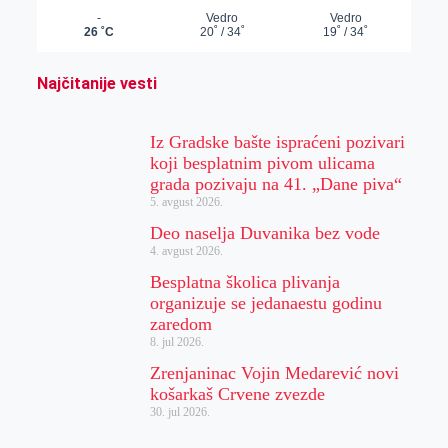
Najčitanije vesti
Iz Gradske bašte ispraćeni pozivari
koji besplatnim pivom ulicama
grada pozivaju na 41. „Dane piva“
5. avgust 2026.
Deo naselja Duvanika bez vode
4. avgust 2026.
Besplatna školica plivanja
organizuje se jedanaestu godinu
zaredom
8. jul 2026.
Zrenjaninac Vojin Medarević novi
košarkaš Crvene zvezde
30. jul 2026.