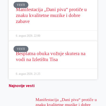
VESTI
Manifestacija „Dani piva“ protiče u
znaku kvalitetne muzike i dobre
zabave
6. avgust 2026.
22:00
VESTI
Besplatna obuka vožnje skutera na
vodi na Izletištu Tisa
6. avgust 2026.
21:25
Najnovije vesti
Manifestacija „Dani piva“ protiče u
znaku kvalitetne muzike i dobre