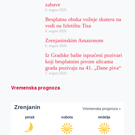
zabave
6. avgust 2026.
Besplatna obuka vožnje skutera na
vodi na Izletištu Tisa
6. avgust 2026.
Zrenjaninskim Amazonom
6. avgust 2026.
Iz Gradske bašte ispraćeni pozivari
koji besplatnim pivom ulicama
grada pozivaju na 41. „Dane piva“
5. avgust 2026.
Vremenska prognoza