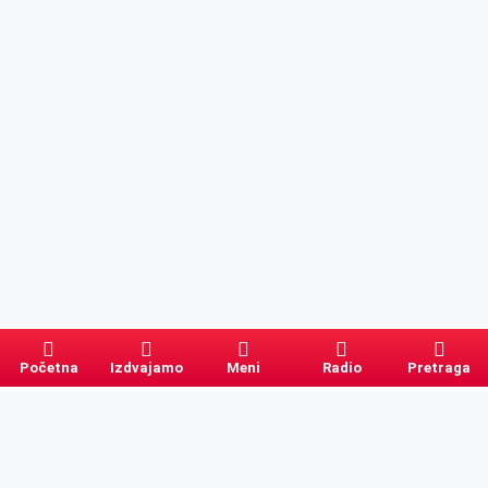
Početna
Izdvajamo
Meni
Radio
Pretraga
Pretraga