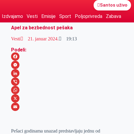
Santos uživo
Izdvajamo
Vesti
Emisije
Sport
Poljoprivreda
Zabava
Apel za bezbednost pešaka
Vesti
21. januar 2024.
19:13
Podeli:
F
a
M
c
e
L
e
s
i
V
b
s
n
i
W
o
e
k
b
h
X
o
n
e
e
a
E
k
g
d
r
t
m
Pešaci godinama unazad predstavljaju jednu od
e
I
s
a