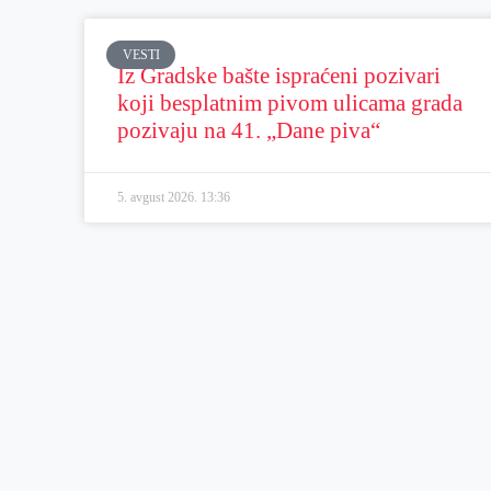
VESTI
Iz Gradske bašte ispraćeni pozivari
koji besplatnim pivom ulicama grada
pozivaju na 41. „Dane piva“
5. avgust 2026.
13:36