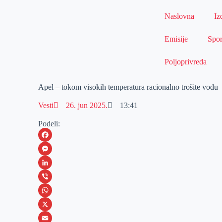
Naslovna
Iz
Emisije
Spor
Poljoprivreda
Apel – tokom visokih temperatura racionalno trošite vodu
Vesti
26. jun 2025.
13:41
Podeli:
F
a
M
c
e
L
e
s
i
V
b
s
n
i
W
o
e
k
b
h
X