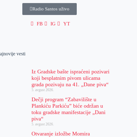
Radio Santos uživo
FB
IG
YT
ajnovije vesti
Iz Gradske bašte ispraćeni pozivari
koji besplatnim pivom ulicama
grada pozivaju na 41. „Dane piva“
5. avgust 2026.
Dečji program “Zabavilište u
Plankiću Parkiću” biće održan u
toku gradske manifestacije „Dani
piva“
5. avgust 2026.
Otvaranje izložbe Momira