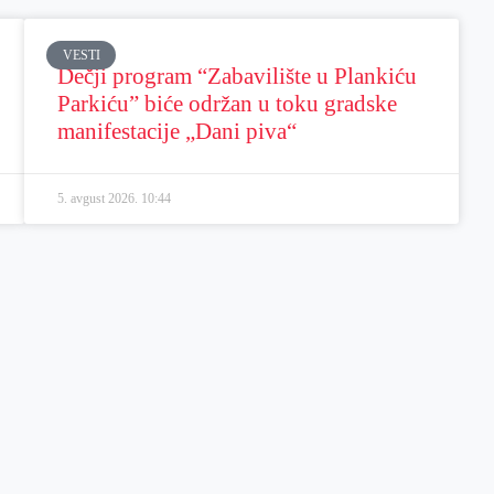
VESTI
Dečji program “Zabavilište u Plankiću
Parkiću” biće održan u toku gradske
manifestacije „Dani piva“
5. avgust 2026.
10:44