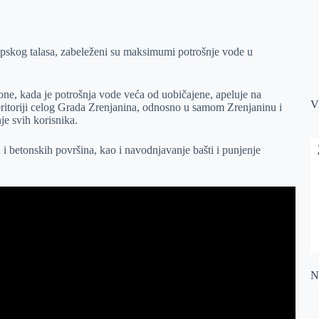
opskog talasa, zabeleženi su maksimumi potrošnje vode u
one, kada je potrošnja vode veća od uobičajene, apeluje na
V
itoriji celog Grada Zrenjanina, odnosno u samom Zrenjaninu i
e svih korisnika.
 i betonskih površina, kao i navodnjavanje bašti i punjenje
Na