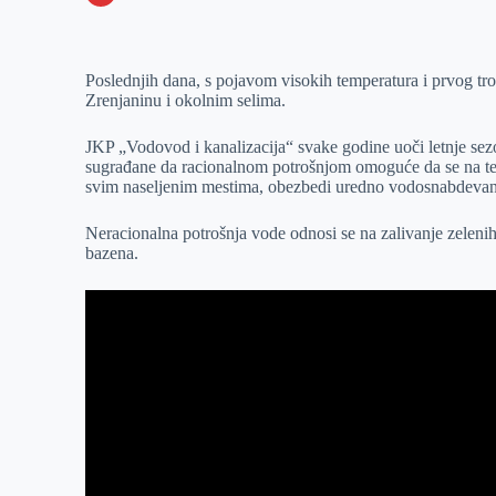
o
n
e
e
a
E
k
g
d
r
t
m
Poslednjih dana, s pojavom visokih temperatura i prvog tr
e
I
s
a
Zrenjaninu i okolnim selima.
r
n
A
i
p
l
JKP „Vodovod i kanalizacija“ svake godine uoči letnje sez
sugrađane da racionalnom potrošnjom omoguće da se na ter
p
svim naseljenim mestima, obezbedi uredno vodosnabdevanj
Neracionalna potrošnja vode odnosi se na zalivanje zelenih
bazena.