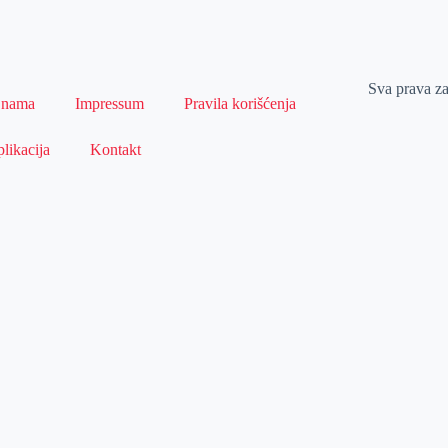
Sva prava z
 nama
Impressum
Pravila korišćenja
likacija
Kontakt
Naslovna
Izdvajamo