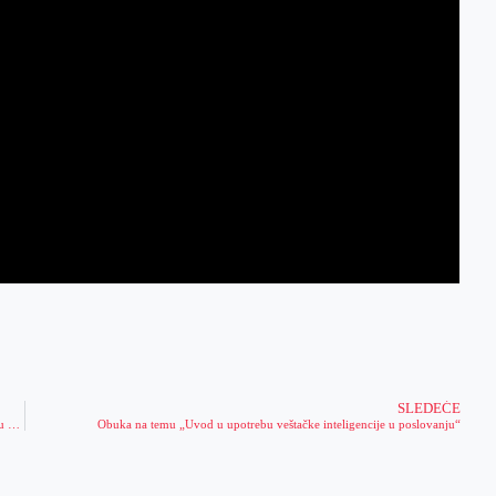
SLEDEĆE
Rekonstrukcija ulica u Zlatici u okviru četvrtog ciklusa akcije „Da nam sela budu bliža“
Obuka na temu „Uvod u upotrebu veštačke inteligencije u poslovanju“