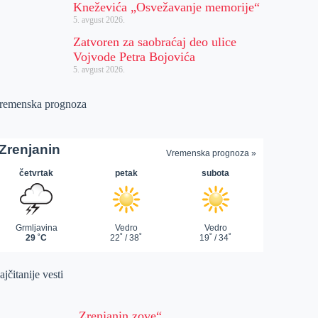
Kneževića „Osvežavanje memorije“
5. avgust 2026.
Zatvoren za saobraćaj deo ulice
Vojvode Petra Bojovića
5. avgust 2026.
remenska prognoza
jčitanije vesti
„Zrenjanin zove“