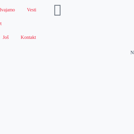
dvajamo
Vesti
t
Još
Kontakt
N