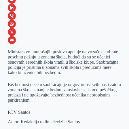
a
M
c
e
L
e
s
i
V
b
s
n
i
W
o
e
k
b
h
X
o
n
e
e
a
E
Ministarstvo unutrašnjih poslova apeluje na vozače da obrate
k
g
d
r
t
m
posebnu pažnju u zonama škola, budući da su se učenici
osnovnih i srednjih škola vratili u školske klupe. Saobraćajna
e
I
s
a
policija je prisutna u zonama svih škola i preduzima mere
r
n
A
i
kako bi učenici bili bezbedni.
p
l
Bezbednost dece u saobraćaju je odgovornost svih nas i zato u
p
zonama škola smanjite brzinu, zaustavite se ispred pešačkog
prelaza i ne ugožavajte bezbednost učenika nepropisnim
parkiranjem.
RTV Santos
Autor: Redakcija radio televizije Santos