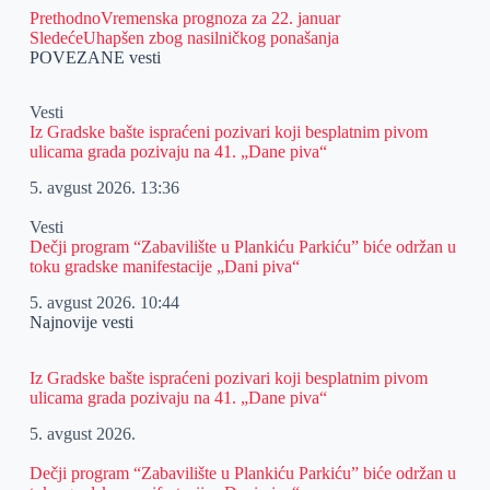
Prethodno
Vremenska prognoza za 22. januar
Sledeće
Uhapšen zbog nasilničkog ponašanja
POVEZANE vesti
Vesti
Iz Gradske bašte ispraćeni pozivari koji besplatnim pivom
ulicama grada pozivaju na 41. „Dane piva“
5. avgust 2026.
13:36
Vesti
Dečji program “Zabavilište u Plankiću Parkiću” biće održan u
toku gradske manifestacije „Dani piva“
5. avgust 2026.
10:44
Najnovije vesti
Iz Gradske bašte ispraćeni pozivari koji besplatnim pivom
ulicama grada pozivaju na 41. „Dane piva“
5. avgust 2026.
Dečji program “Zabavilište u Plankiću Parkiću” biće održan u