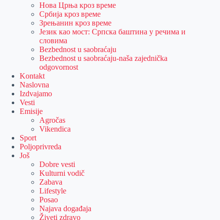
Нова Црња кроз време
Србија кроз време
Зрењанин кроз време
Језик као мост: Српска баштина у речима и
словима
Bezbednost u saobraćaju
Bezbednost u saobraćaju-naša zajednička
odgovornost
Kontakt
Naslovna
Izdvajamo
Vesti
Emisije
Agročas
Vikendica
Sport
Poljoprivreda
Još
Dobre vesti
Kulturni vodič
Zabava
Lifestyle
Posao
Najava događaja
Živeti zdravo