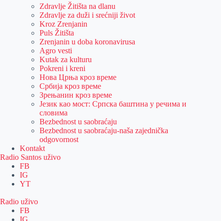
Zdravlje Žitišta na dlanu
Zdravlje za duži i srećniji život
Kroz Zrenjanin
Puls Žitišta
Zrenjanin u doba koronavirusa
Agro vesti
Kutak za kulturu
Pokreni i kreni
Нова Црња кроз време
Србија кроз време
Зрењанин кроз време
Језик као мост: Српска баштина у речима и
словима
Bezbednost u saobraćaju
Bezbednost u saobraćaju-naša zajednička
odgovornost
Kontakt
Radio Santos uživo
FB
IG
YT
Radio uživo
FB
IG