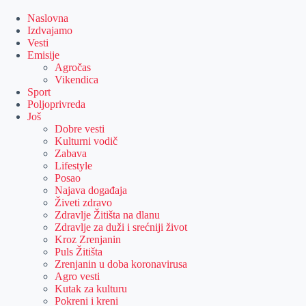
Skip
to
Naslovna
content
Izdvajamo
Vesti
Emisije
Agročas
Vikendica
Sport
Poljoprivreda
Još
Dobre vesti
Kulturni vodič
Zabava
Lifestyle
Posao
Najava događaja
Živeti zdravo
Zdravlje Žitišta na dlanu
Zdravlje za duži i srećniji život
Kroz Zrenjanin
Puls Žitišta
Zrenjanin u doba koronavirusa
Agro vesti
Kutak za kulturu
Pokreni i kreni