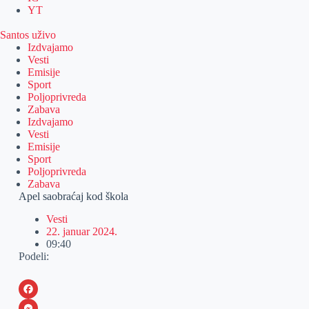
YT
Santos uživo
Izdvajamo
Vesti
Emisije
Sport
Poljoprivreda
Zabava
Izdvajamo
Vesti
Emisije
Sport
Poljoprivreda
Zabava
Apel saobraćaj kod škola
Vesti
22. januar 2024.
09:40
Podeli:
F