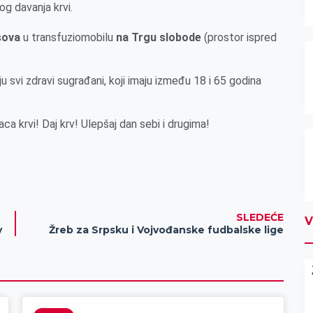
og davanja krvi.
sova
u transfuziomobilu
na Trgu slobode
(prostor ispred
 svi zdravi sugrađani, koji imaju između 18 i 65 godina
ca krvi! Daj krv! Ulepšaj dan sebi i drugima!
SLEDEĆE
V
y
Žreb za Srpsku i Vojvođanske fudbalske lige