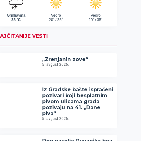
AJČITANIJE VESTI
„Zrenjanin zove“
5. avgust 2026.
Iz Gradske bašte ispraćeni
pozivari koji besplatnim
pivom ulicama grada
pozivaju na 41. „Dane
piva“
5. avgust 2026.
Deo naselja Duvanika bez