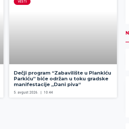
VESTI
N
Dečji program “Zabavilište u Plankiću
Parkiću” biće održan u toku gradske
manifestacije „Dani piva“
5. avgust 2026.
10:44