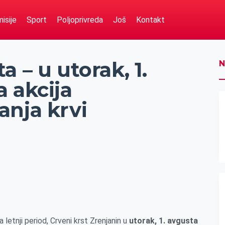
isije
Sport
Poljoprivreda
Još
Kontakt
 – u utorak, 1.
N
 akcija
anja krvi
a letnji period, Crveni krst Zrenjanin u
utorak, 1. avgusta