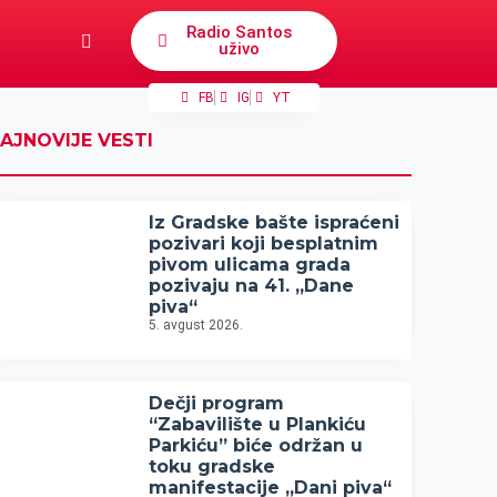
Radio Santos
uživo
FB
IG
YT
AJNOVIJE VESTI
Iz Gradske bašte ispraćeni
pozivari koji besplatnim
pivom ulicama grada
pozivaju na 41. „Dane
piva“
5. avgust 2026.
Dečji program
“Zabavilište u Plankiću
Parkiću” biće održan u
toku gradske
manifestacije „Dani piva“