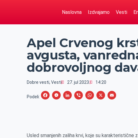
Naslovna
Izdvajamo
Vesti
Em
Apel Crvenog krsta
avgusta, vanredna
dobrovoljnog dav
Dobre vesti
,
Vesti
27. jul 2023.
14:20
F
M
L
V
W
X
E
Podeli:
a
e
i
i
h
m
c
s
n
b
a
a
e
s
k
e
t
i
b
e
e
r
s
l
Usled smanjenih zaliha krvi, koje su karakteristične z