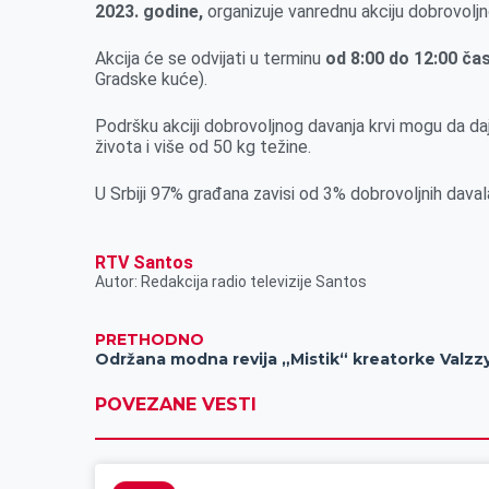
o
n
d
A
2023. godine,
organizuje vanrednu akciju dobrovoljn
o
g
I
p
Akcija će se odvijati u terminu
od 8:00 do 12:00 ča
k
e
n
p
Gradske kuće).
r
Podršku akciji dobrovoljnog davanja krvi mogu da daju
života i više od 50 kg težine.
U Srbiji 97% građana zavisi od 3% dobrovoljnih davala
RTV Santos
Autor: Redakcija radio televizije Santos
PRETHODNO
Održana modna revija „Mistik“ kreatorke Valzz
POVEZANE VESTI