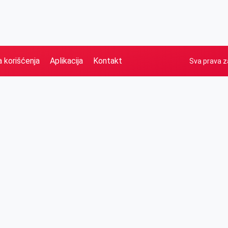
a korišćenja
Aplikacija
Kontakt
Sva prava z
Naslovna
Izdvajamo
FB
IG
YT
O nama
Vesti