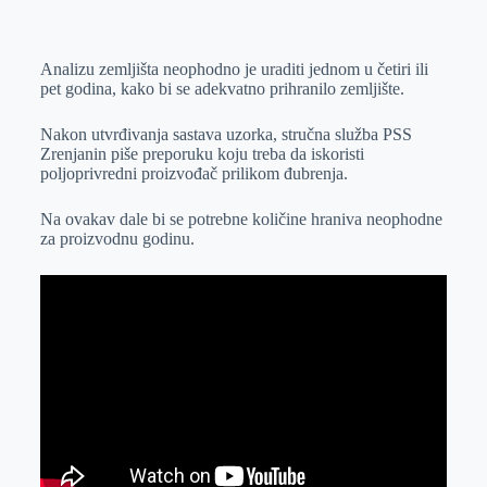
o
n
e
e
a
E
k
g
d
r
t
m
Analizu zemljišta neophodno je uraditi jednom u četiri ili
e
I
s
a
pet godina, kako bi se adekvatno prihranilo zemljište.
r
n
A
i
p
l
Nakon utvrđivanja sastava uzorka, stručna služba PSS
Zrenjanin piše preporuku koju treba da iskoristi
p
poljoprivredni proizvođač prilikom đubrenja.
Na ovakav dale bi se potrebne količine hraniva neophodne
za proizvodnu godinu.