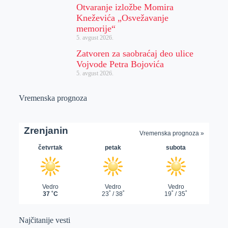
Otvaranje izložbe Momira
Kneževića „Osvežavanje
memorije“
5. avgust 2026.
Zatvoren za saobraćaj deo ulice
Vojvode Petra Bojovića
5. avgust 2026.
Vremenska prognoza
Najčitanije vesti