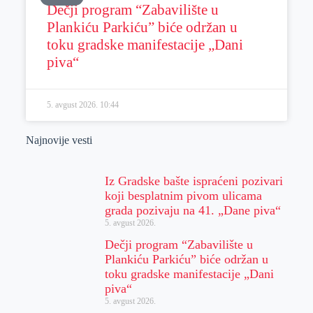
Dečji program “Zabavilište u
Plankiću Parkiću” biće održan u
toku gradske manifestacije „Dani
piva“
5. avgust 2026.
10:44
Najnovije vesti
Iz Gradske bašte ispraćeni pozivari
koji besplatnim pivom ulicama
grada pozivaju na 41. „Dane piva“
5. avgust 2026.
Dečji program “Zabavilište u
Plankiću Parkiću” biće održan u
toku gradske manifestacije „Dani
piva“
5. avgust 2026.