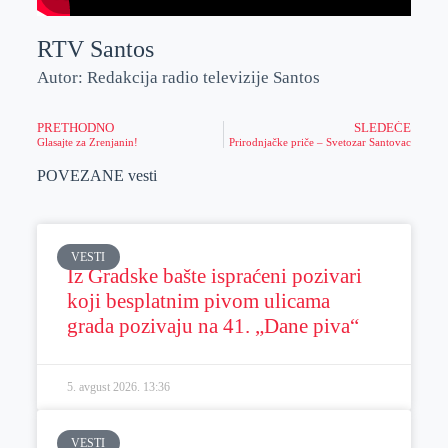
RTV Santos
Autor: Redakcija radio televizije Santos
PRETHODNO
SLEDEĆE
Glasajte za Zrenjanin!
Prirodnjačke priče – Svetozar Santovac
POVEZANE vesti
VESTI
Iz Gradske bašte ispraćeni pozivari
koji besplatnim pivom ulicama
grada pozivaju na 41. „Dane piva“
5. avgust 2026.
13:36
VESTI