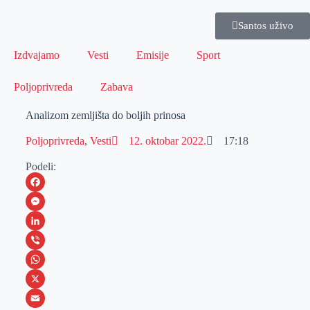
Santos uživo
Izdvajamo
Vesti
Emisije
Sport
Poljoprivreda
Zabava
Analizom zemljišta do boljih prinosa
Poljoprivreda
,
Vesti
12. oktobar 2022.
17:18
Podeli:
F
a
M
c
e
L
e
s
i
V
b
s
n
i
W
o
e
k
b
h
X