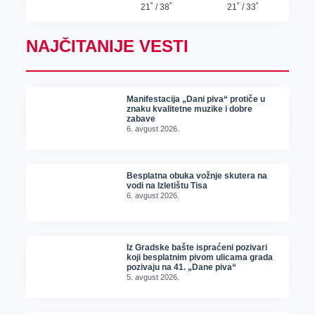
NAJČITANIJE VESTI
Manifestacija „Dani piva“ protiče u
znaku kvalitetne muzike i dobre
zabave
6. avgust 2026.
Besplatna obuka vožnje skutera na
vodi na Izletištu Tisa
6. avgust 2026.
Iz Gradske bašte ispraćeni pozivari
koji besplatnim pivom ulicama grada
pozivaju na 41. „Dane piva“
5. avgust 2026.