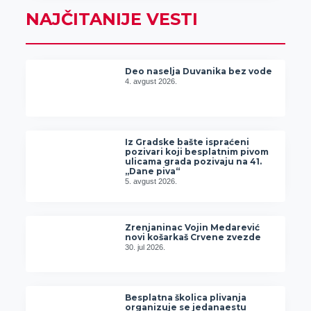
NAJČITANIJE VESTI
Deo naselja Duvanika bez vode
4. avgust 2026.
Iz Gradske bašte ispraćeni
pozivari koji besplatnim pivom
ulicama grada pozivaju na 41.
„Dane piva“
5. avgust 2026.
Zrenjaninac Vojin Medarević
novi košarkaš Crvene zvezde
30. jul 2026.
Besplatna školica plivanja
organizuje se jedanaestu