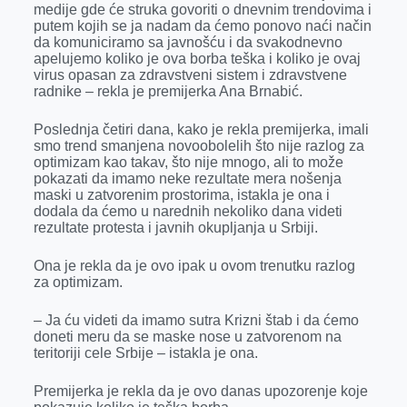
medije gde će struka govoriti o dnevnim trendovima i
r
putem kojih se ja nadam da ćemo ponovo naći način
da komuniciramo sa javnošću i da svakodnevno
apelujemo koliko je ova borba teška i koliko je ovaj
virus opasan za zdravstveni sistem i zdravstvene
radnike – rekla je premijerka Ana Brnabić.
Poslednja četiri dana, kako je rekla premijerka, imali
smo trend smanjena novoobolelih što nije razlog za
optimizam kao takav, što nije mnogo, ali to može
pokazati da imamo neke rezultate mera nošenja
maski u zatvorenim prostorima, istakla je ona i
dodala da ćemo u narednih nekoliko dana videti
rezultate protesta i javnih okupljanja u Srbiji.
Ona je rekla da je ovo ipak u ovom trenutku razlog
za optimizam.
– Ja ću videti da imamo sutra Krizni štab i da ćemo
doneti meru da se maske nose u zatvorenom na
teritoriji cele Srbije – istakla je ona.
Premijerka je rekla da je ovo danas upozorenje koje