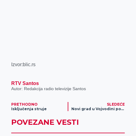
Izvor:blic.rs
RTV Santos
Autor: Redakcija radio televizije Santos
PRETHODNO
SLEDEĆE
Isključenja struje
Novi grad u Vojvodini postao žarište, 80 stanovnika već u bolnici
POVEZANE VESTI