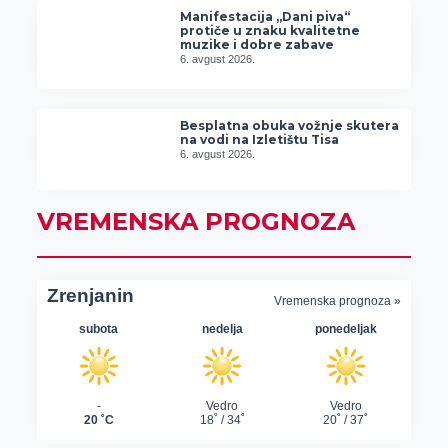
Manifestacija „Dani piva“
protiče u znaku kvalitetne
muzike i dobre zabave
6. avgust 2026.
Besplatna obuka vožnje skutera
na vodi na Izletištu Tisa
6. avgust 2026.
VREMENSKA PROGNOZA