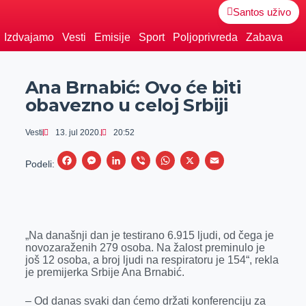
Santos uživo
Izdvajamo
Vesti
Emisije
Sport
Poljoprivreda
Zabava
Ana Brnabić: Ovo će biti
obavezno u celoj Srbiji
Vesti
13. jul 2020.
20:52
F
M
L
V
W
X
E
Podeli:
a
e
i
i
h
m
c
s
n
b
a
a
e
s
k
e
t
i
„Na današnji dan je testirano 6.915 ljudi, od čega je
b
e
e
r
s
l
novozaraženih 279 osoba. Na žalost preminulo je
o
n
d
A
još 12 osoba, a broj ljudi na respiratoru je 154“, rekla
je premijerka Srbije Ana Brnabić.
o
g
I
p
k
e
n
p
– Od danas svaki dan ćemo držati konferenciju za