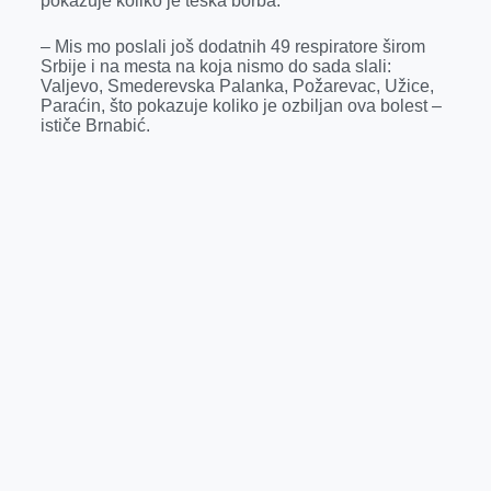
pokazuje koliko je teška borba.
– Mis mo poslali još dodatnih 49 respiratore širom
Srbije i na mesta na koja nismo do sada slali:
Valjevo, Smederevska Palanka, Požarevac, Užice,
Paraćin, što pokazuje koliko je ozbiljan ova bolest –
ističe Brnabić.