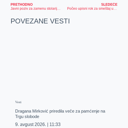
PRETHODNO
SLEDEĆE
Javni poziv za zamenu stolarije-Proverite da li ispunjavate uslove
Počeo upisni rok za smeštaj u domu učenika
POVEZANE VESTI
Vesti
Dragana Mirković priredila veče za pamćenje na
Trgu slobode
9. avgust 2026.
11:33