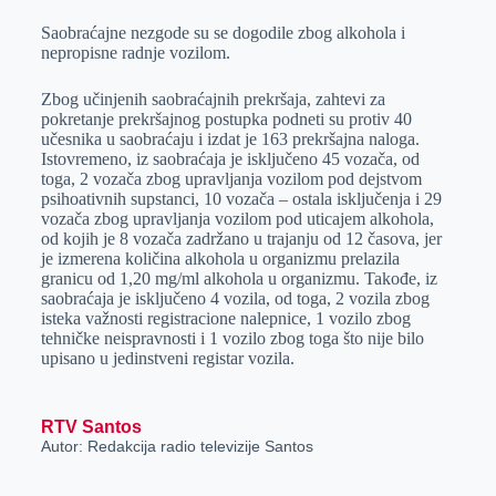
r
Saobraćajne nezgode su se dogodile zbog alkohola i
nepropisne radnje vozilom.
Zbog učinjenih saobraćajnih prekršaja, zahtevi za
pokretanje prekršajnog postupka podneti su protiv 40
učesnika u saobraćaju i izdat je 163 prekršajna naloga.
Istovremeno, iz saobraćaja je isključeno 45 vozača, od
toga, 2 vozača zbog upravljanja vozilom pod dejstvom
psihoativnih supstanci, 10 vozača – ostala isključenja i 29
vozača zbog upravljanja vozilom pod uticajem alkohola,
od kojih je 8 vozača zadržano u trajanju od 12 časova, jer
je izmerena količina alkohola u organizmu prelazila
granicu od 1,20 mg/ml alkohola u organizmu. Takođe, iz
saobraćaja je isključeno 4 vozila, od toga, 2 vozila zbog
isteka važnosti registracione nalepnice, 1 vozilo zbog
tehničke neispravnosti i 1 vozilo zbog toga što nije bilo
upisano u jedinstveni registar vozila.
RTV Santos
Autor: Redakcija radio televizije Santos