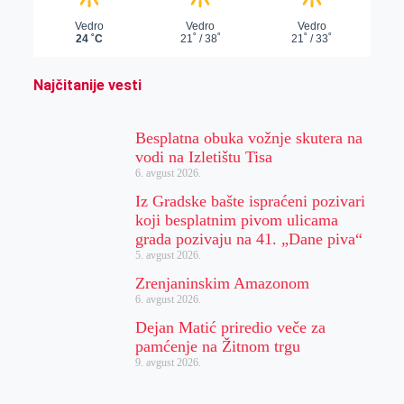
Najčitanije vesti
Besplatna obuka vožnje skutera na
vodi na Izletištu Tisa
6. avgust 2026.
Iz Gradske bašte ispraćeni pozivari
koji besplatnim pivom ulicama
grada pozivaju na 41. „Dane piva“
5. avgust 2026.
Zrenjaninskim Amazonom
6. avgust 2026.
Dejan Matić priredio veče za
pamćenje na Žitnom trgu
9. avgust 2026.