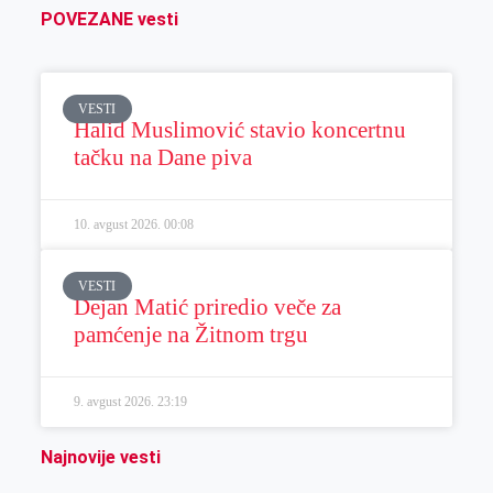
POVEZANE vesti
VESTI
Halid Muslimović stavio koncertnu
tačku na Dane piva
10. avgust 2026.
00:08
VESTI
Dejan Matić priredio veče za
pamćenje na Žitnom trgu
9. avgust 2026.
23:19
Najnovije vesti