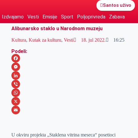
Santos uživo
Izdvajamo
Vesti
Emisije
Sport
Poljoprivreda
Zabava
Alibunarsko staklo u Narodnom muzeju
Kultura
,
Kutak za kulturu
,
Vesti
18. jul 2022.
16:25
Podeli:
F
a
M
c
e
L
e
s
i
V
b
s
n
i
W
o
e
k
b
h
X
o
n
e
e
a
E
k
g
d
r
t
m
U okviru projekta „Staklena vitrina meseca“ posetioci
e
I
s
a