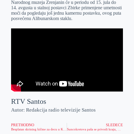
Narodnog muzeja Zrenjanin će u periodu od 15. jula do
r
n
A
i
14. avgusta u stalnoj postavci Zbirke primenjene umetnosti
moći da pogledaju još jednu kamernu postavku, ovog puta
p
l
posvećenu Alibunarskom staklu.
p
RTV Santos
Autor: Redakcija radio televizije Santos
PRETHODNO
SLEDEĆE
Besplatan skrining kičme za decu u Korektivi
Suncokretova paša se privodi kraju, meda ima dovoljno, ali je cena niska