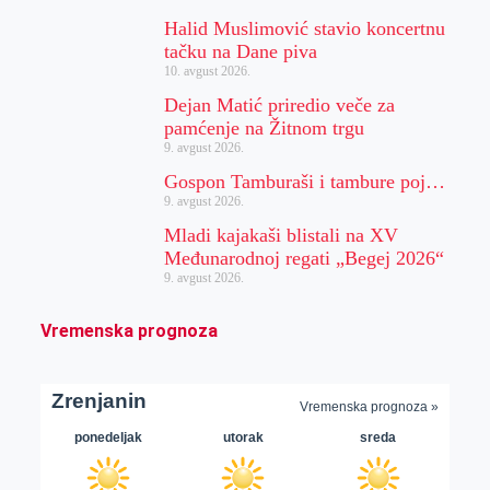
Halid Muslimović stavio koncertnu
tačku na Dane piva
10. avgust 2026.
Dejan Matić priredio veče za
pamćenje na Žitnom trgu
9. avgust 2026.
Gospon Tamburaši i tambure poj…
9. avgust 2026.
Mladi kajakaši blistali na XV
Međunarodnoj regati „Begej 2026“
9. avgust 2026.
Vremenska prognoza