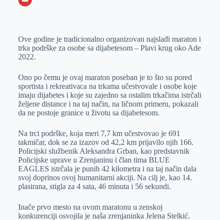
o
n
e
e
a
E
k
g
d
r
t
m
Ove godine je tradicionalno organizovan najslađi maraton i
e
I
s
a
trka podrške za osobe sa dijabetesom – Plavi krug oko Ade
r
n
A
i
2022.
p
l
Ono po čemu je ovaj maraton poseban je to što su pored
p
sportista i rekreativaca na trkama učestvovale i osobe koje
imaju dijabetes i koje su zajedno sa ostalim trkačima istrčali
željene distance i na taj način, na ličnom primeru, pokazali
da ne postoje granice u životu sa dijabetesom.
Na trci podrške, koja meri 7,7 km učestvovao je 691
takmičar, dok se za izazov od 42,2 km prijavilo njih 166.
Policijski službenik Aleksandra Grban, kao predstavnik
Policijske uprave u Zrenjaninu i član tima BLUE
EAGLES istrčala je punih 42 kilometra i na taj način dala
svoj doprinos ovoj humanitarni akciji. Na cilj je, kao 14.
plasirana, stigla za 4 sata, 46 minuta i 56 sekundi.
Inače prvo mesto na ovom maratonu u zenskoj
konkurenciji osvojila je naša zrenjaninka Jelena Stelkić.