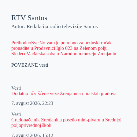
RTV Santos
Autor: Redakcija radio televizije Santos
Prethodno
Sve što vam je potrebno za brzinski ručak
pronađite u Prodavnici Iglo 023 na Zelenom polju
Sledeće
Mađarska soba u Narodnom muzeju Zrenjanin
POVEZANE vesti
Vesti
Dodatno učvršćene veze Zrenjanina i bratskih gradova
7. avgust 2026.
22:23
Vesti
Gradonačelnik Zrenjanina posetio mini-pivaru u Srednjoj
poljoprivrednoj školi
7. avgust 2026.
15:12