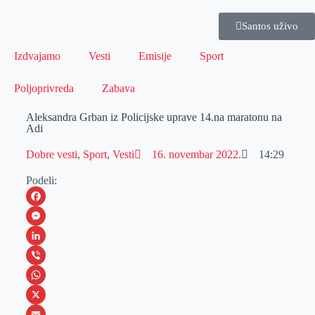
Santos uživo
Izdvajamo
Vesti
Emisije
Sport
Poljoprivreda
Zabava
Aleksandra Grban iz Policijske uprave 14.na maratonu na
Adi
Dobre vesti
,
Sport
,
Vesti
16. novembar 2022.
14:29
Podeli:
F
a
M
c
e
L
e
s
i
V
b
s
n
i
W
o
e
k
b
h
X