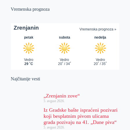
Vremenska prognoza
Najčitanije vesti
„Zrenjanin zove“
5. avgust 2026.
Iz Gradske bašte ispraćeni pozivari
koji besplatnim pivom ulicama
grada pozivaju na 41. „Dane piva“
5. avgust 2026.