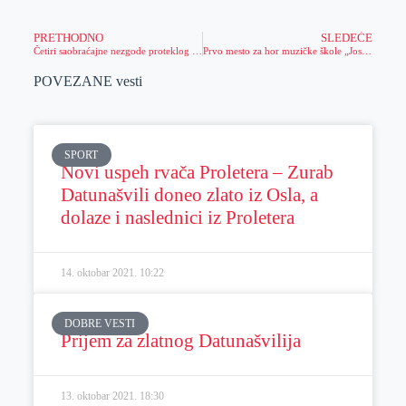
PRETHODNO
SLEDEĆE
Četiri saobraćajne nezgode proteklog vikenda u Zrenjaninu
Prvo mesto za hor muzičke škole „Josif Marinković“
POVEZANE vesti
SPORT
Novi uspeh rvača Proletera – Zurab
Datunašvili doneo zlato iz Osla, a
dolaze i naslednici iz Proletera
14. oktobar 2021.
10:22
DOBRE VESTI
Prijem za zlatnog Datunašvilija
13. oktobar 2021.
18:30