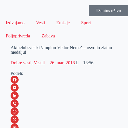
Santos uživo
Izdvajamo
Vesti
Emisije
Sport
Poljoprivreda
Zabava
Aktuelni svetski šampion Viktor Nemeš – osvojio zlatnu
medalju!
Dobre vesti
,
Vesti
26. mart 2018.
13:56
Podeli:
F
a
M
c
e
L
e
s
i
V
b
s
n
i
W
o
e
k
b
h
X