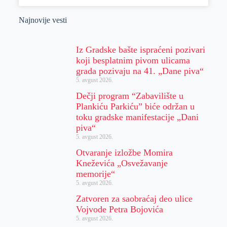
Najnovije vesti
Iz Gradske bašte ispraćeni pozivari
koji besplatnim pivom ulicama
grada pozivaju na 41. „Dane piva“
5. avgust 2026.
Dečji program “Zabavilište u
Plankiću Parkiću” biće održan u
toku gradske manifestacije „Dani
piva“
5. avgust 2026.
Otvaranje izložbe Momira
Kneževića „Osvežavanje
memorije“
5. avgust 2026.
Zatvoren za saobraćaj deo ulice
Vojvode Petra Bojovića
5. avgust 2026.