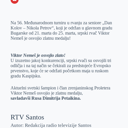
o
n
e
e
a
E
k
g
d
r
t
m
Na 56. Međunarodnom turniru u rvanju za seniore „Dan
e
I
s
a
Kolov – Nikola Petrov“, koji je održan u glavnom gradu
r
n
A
i
Bugarske od 21. marta do 25. marta, srpski rvač Viktor
Nemeš je osvojio zlatnu medalju!
p
l
p
Viktor Nemeš je osvojio zlato!
U izuzetno jakoj konkurenciji, srpski rvači su osvojili tri
odličja i na taj način se čekirali za predstojeće Evropsko
prvenstvo, koje će se održati početkom maja u ruskom
gradu Kaspijsku.
Aktuelni svetski šampion i član zrenjaninskog Proletera
Viktor Nemeš osvojio je zlatnu medalju,
savladavši Rusa Dimitrija Petaikina.
RTV Santos
Autor: Redakcija radio televizije Santos