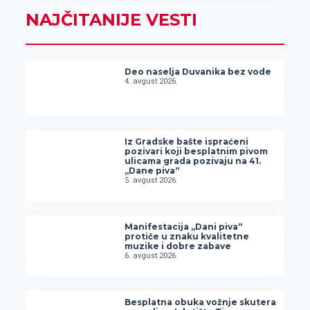
NAJČITANIJE VESTI
Deo naselja Duvanika bez vode
4. avgust 2026.
Iz Gradske bašte ispraćeni
pozivari koji besplatnim pivom
ulicama grada pozivaju na 41.
„Dane piva“
5. avgust 2026.
Manifestacija „Dani piva“
protiče u znaku kvalitetne
muzike i dobre zabave
6. avgust 2026.
Besplatna obuka vožnje skutera