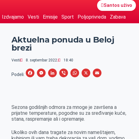
Santos uživo
Izdvajamo
Vesti
Emisije
Sport
Poljoprivreda
Zabava
Aktuelna ponuda u Beloj
brezi
Vesti
8. septembar 2022.
18:40
F
M
L
V
W
X
E
Podeli:
a
e
i
i
h
m
c
s
n
b
a
a
e
s
k
e
t
i
Sezona godišnjih odmora za mnoge je završena a
b
e
e
r
s
l
prijatne temperature, pogodne su za sređivanje kuće,
o
n
d
A
stana, raspremanje ali i opremanje.
o
g
I
p
Ukoliko ovih dana tragate za novim nameštajem,
k
e
n
p
kuhinjom ili vam treba dekoracija za vaš dom, vodimo