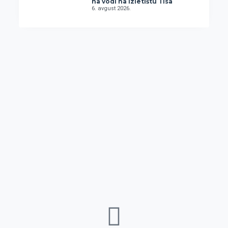
na vodi na Izletištu Tisa
6. avgust 2026.