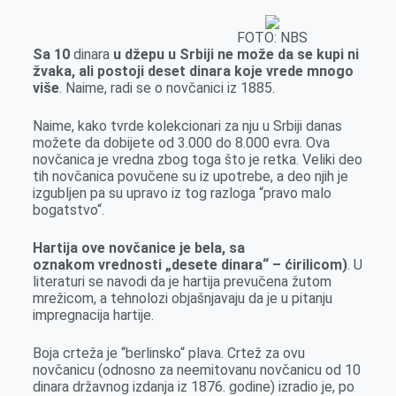
k
e
n
p
r
FOTO: NBS
Sa 10
dinara
u džepu u Srbiji ne može da se kupi ni
žvaka, ali postoji deset dinara koje vrede mnogo
više
. Naime, radi se o novčanici iz 1885.
Naime, kako tvrde kolekcionari za nju u Srbiji danas
možete da dobijete od 3.000 do 8.000 evra. Ova
novčanica je vredna zbog toga što je retka. Veliki deo
tih novčanica povučene su iz upotrebe, a deo njih je
izgubljen pa su upravo iz tog razloga “pravo malo
bogatstvo“.
Hartija ove novčanice je bela, sa
oznakom vrednosti „desete dinara“ – ćirilicom)
. U
literaturi se navodi da je hartija prevučena žutom
mrežicom, a tehnolozi objašnjavaju da je u pitanju
impregnacija hartije.
Boja crteža je “berlinsko“ plava. Crtež za ovu
novčanicu (odnosno za neemitovanu novčanicu od 10
dinara državnog izdanja iz 1876. godine) izradio je, po