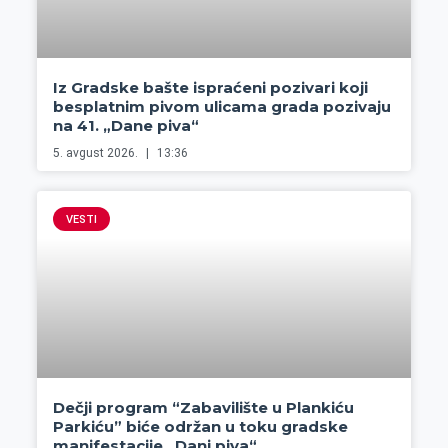
Iz Gradske bašte ispraćeni pozivari koji
besplatnim pivom ulicama grada pozivaju
na 41. „Dane piva“
5. avgust 2026.
13:36
VESTI
Dečji program “Zabavilište u Plankiću
Parkiću” biće održan u toku gradske
manifestacije „Dani piva“