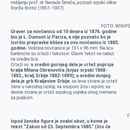
mišljenju prof. dr Nenada Simića, poznati srpski slikar
Đorđe Krstić (1851-1907).
FOTO: WIKIP
Graver za novčanicu od 10 dinara iz 1876. godine
bio je L. Dumont iz Pariza, a nije poznato ko je
izvršio prepravke klišea za ovu novčanicu iz 1885.
godine.
Veličina novčanice je 131 x 96 mm. Na licu
banknote su crteži i tekstovi. Glavni tekst se nalazi
na sredini lica.
Crteži su:
u sredini gornjeg dela je crtež poprsja
kralja Milana Obrenovića (knjaz srpski 1868-
1882., kralj Srbije 1882-1889); u sredini donjeg
dela je grb Kraljevine Srbije
; sa leve strane je crtež
žene u narodnoj nošnji, sa snopom žita i srpom; sa
desne strane je crtež srpskog vojnika onog vremena
sa puškom.
F
Ispod ženske figure je ovalni okvir, u kome je
tekst “Zakon od 23. Septembra 1885.“ (što će