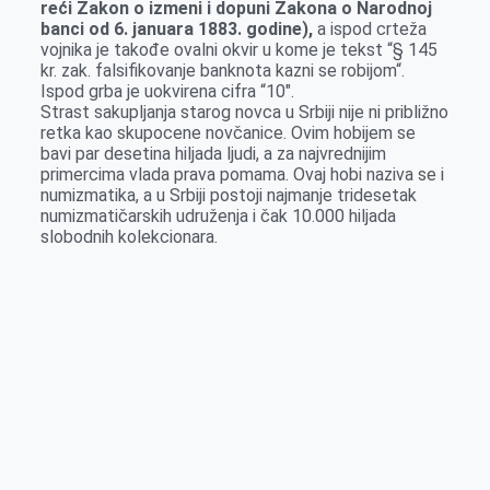
reći Zakon o izmeni i dopuni Zakona o Narodnoj
banci od 6. januara 1883. godine),
a ispod crteža
vojnika je takođe ovalni okvir u kome je tekst “§ 145
kr. zak. falsifikovanje banknota kazni se robijom“.
Ispod grba je uokvirena cifra “10″.
Strast sakupljanja starog novca u Srbiji nije ni približno
retka kao skupocene novčanice. Ovim hobijem se
bavi par desetina hiljada ljudi, a za najvrednijim
primercima vlada prava pomama. Ovaj hobi naziva se i
numizmatika, a u Srbiji postoji najmanje tridesetak
numizmatičarskih udruženja i čak 10.000 hiljada
slobodnih kolekcionara.