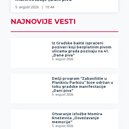
5. avgust 2026.
10:44
NAJNOVIJE VESTI
Iz Gradske bašte ispraćeni
pozivari koji besplatnim pivom
ulicama grada pozivaju na 41.
„Dane piva“
5. avgust 2026.
Dečji program “Zabavilište u
Plankiću Parkiću” biće održan u
toku gradske manifestacije
„Dani piva“
5. avgust 2026.
Otvaranje izložbe Momira
Kneževića „Osvežavanje
memorije“
5. avgust 2026.