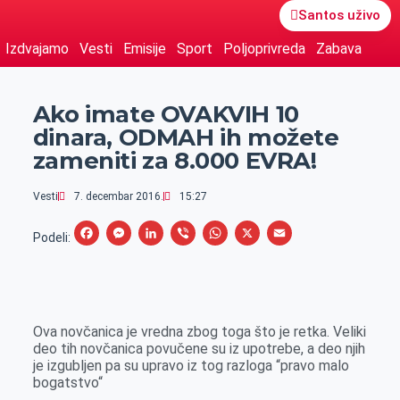
Santos uživo
Izdvajamo
Vesti
Emisije
Sport
Poljoprivreda
Zabava
Ako imate OVAKVIH 10
dinara, ODMAH ih možete
zameniti za 8.000 EVRA!
Vesti
7. decembar 2016.
15:27
F
M
L
V
W
X
E
Podeli:
a
e
i
i
h
m
c
s
n
b
a
a
e
s
k
e
t
i
Ova novčanica je vredna zbog toga što je retka. Veliki
b
e
e
r
s
l
deo tih novčanica povučene su iz upotrebe, a deo njih
o
n
d
A
je izgubljen pa su upravo iz tog razloga “pravo malo
bogatstvo“
o
g
I
p