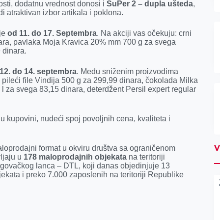
osti, dodatnu vrednost donosi i
SuPer 2 – dupla ušteda
,
 atraktivan izbor artikala i poklona.
aje
od 11. do 17. Septembra
. Na akciji vas očekuju: crni
inara, pavlaka Moja Kravica 20% mm 700 g za svega
 dinara.
12. do 14. septembra
. Među sniženim proizvodima
 pileći file Vindija 500 g za 299,99 dinara, čokolada Milka
l za svega 83,15 dinara, deterdžent Persil expert regular
kupovini, nudeći spoj povoljnih cena, kvaliteta i
V
aloprodajni format u okviru društva sa ograničenom
ljaju u
178 maloprodajnih objekata
na teritoriji
govačkog lanca – DTL, koji danas objedinjuje 13
kata i preko 7.000 zaposlenih na teritoriji Republike