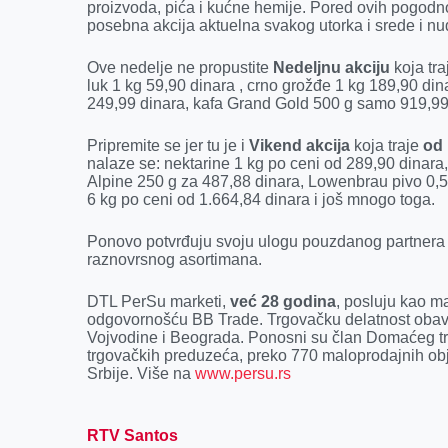
k
e
n
p
proizvoda, pića i kućne hemije. Pored ovih pogodn
posebna akcija aktuelna svakog utorka i srede i nudi
r
Ove nedelje ne propustite
Nedeljnu akciju
koja tr
luk 1 kg 59,90 dinara , crno grožđe 1 kg 189,90 d
249,99 dinara, kafa Grand Gold 500 g samo 919,99
Pripremite se jer tu je i
Vikend akcija
koja traje
od 
nalaze se: nektarine 1 kg po ceni od 289,90 dinara,
Alpine 250 g za 487,88 dinara, Lowenbrau pivo 0,5 
6 kg po ceni od 1.664,84 dinara i još mnogo toga.
Ponovo potvrđuju svoju ulogu pouzdanog partnera u 
raznovrsnog asortimana.
DTL PerSu marketi,
već 28 godina
, posluju kao m
odgovornošću BB Trade. Trgovačku delatnost obav
Vojvodine i Beograda. Ponosni su član Domaćeg tr
trgovačkih preduzeća, preko 770 maloprodajnih obje
Srbije. Više na
www.persu.rs
RTV Santos