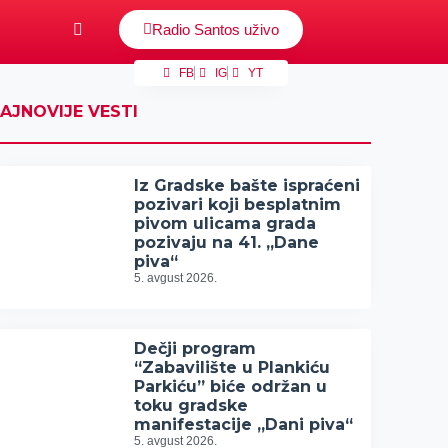
Radio Santos uživo
FB
IG
YT
AJNOVIJE VESTI
Iz Gradske bašte ispraćeni
pozivari koji besplatnim
pivom ulicama grada
pozivaju na 41. „Dane
piva“
5. avgust 2026.
Dečji program
“Zabavilište u Plankiću
Parkiću” biće održan u
toku gradske
manifestacije „Dani piva“
5. avgust 2026.