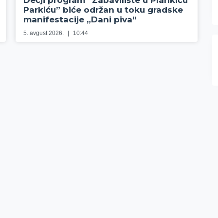
Dečji program “Zabavilište u Plankiću
Parkiću” biće održan u toku gradske
manifestacije „Dani piva“
5. avgust 2026.
10:44