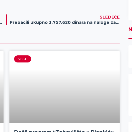
SLEDEĆE
vozila i bezbednost u saobraćaju
Prebacili ukupno 3.757.620 dinara na naloge za onlajn klađenje
N
VESTI