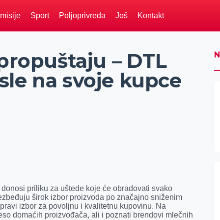
misije
Sport
Poljoprivreda
Još
Kontakt
 propuštaju – DTL
N
sle na svoje kupce
nosi priliku za uštede koje će obradovati svako
ezbeđuju širok izbor proizvoda po značajno sniženim
ravi izbor za povoljnu i kvalitetnu kupovinu. Na
so domaćih proizvođača, ali i poznati brendovi mlečnih