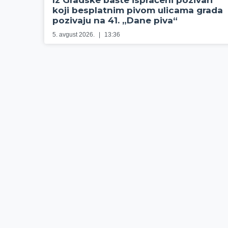
Iz Gradske bašte ispraćeni pozivari
koji besplatnim pivom ulicama grada
pozivaju na 41. „Dane piva“
5. avgust 2026.
13:36