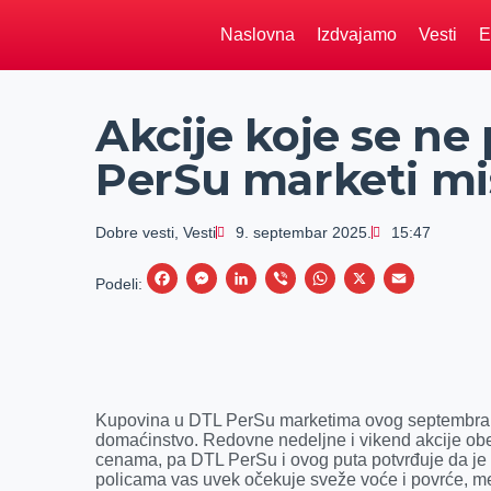
Naslovna
Izdvajamo
Vesti
E
Akcije koje se ne
PerSu marketi mi
Dobre vesti
,
Vesti
9. septembar 2025.
15:47
F
M
L
V
W
X
E
Podeli:
a
e
i
i
h
m
c
s
n
b
a
a
e
s
k
e
t
i
b
e
e
r
s
l
Kupovina u DTL PerSu marketima ovog septembra do
o
n
d
A
domaćinstvo. Redovne nedeljne i vikend akcije ob
cenama, pa DTL PerSu i ovog puta potvrđuje da je p
o
g
I
p
policama vas uvek očekuje sveže voće i povrće, me