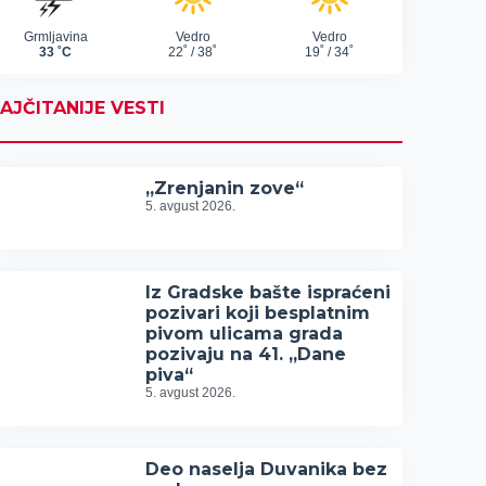
AJČITANIJE VESTI
„Zrenjanin zove“
5. avgust 2026.
Iz Gradske bašte ispraćeni
pozivari koji besplatnim
pivom ulicama grada
pozivaju na 41. „Dane
piva“
5. avgust 2026.
Deo naselja Duvanika bez