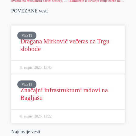
Svadba na mužljanski način: Običaji, tradicija i gurmanluci
Takmičenje u kuvanju riblje čorbe na „Pivskom salašu“
POVEZANE vesti
VESTI
Dragana Mirković večeras na Trgu
slobode
8. avgust 2026.
15:45
VESTI
Značajni infrastrukturni radovi na
Bagljašu
8. avgust 2026.
11:22
Najnovije vesti