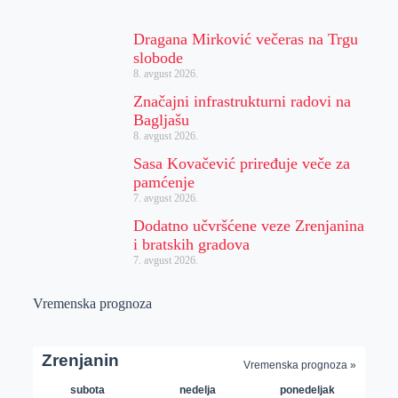
Dragana Mirković večeras na Trgu
slobode
8. avgust 2026.
Značajni infrastrukturni radovi na
Bagljašu
8. avgust 2026.
Sasa Kovačević priređuje veče za
pamćenje
7. avgust 2026.
Dodatno učvršćene veze Zrenjanina
i bratskih gradova
7. avgust 2026.
Vremenska prognoza