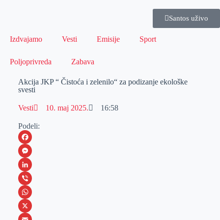
Santos uživo
Izdvajamo
Vesti
Emisije
Sport
Poljoprivreda
Zabava
Akcija JKP “ Čistoća i zelenilo“ za podizanje ekološke
svesti
Vesti
10. maj 2025.
16:58
Podeli:
F
a
M
c
e
L
e
s
i
V
b
s
n
i
W
o
e
k
b
h
X