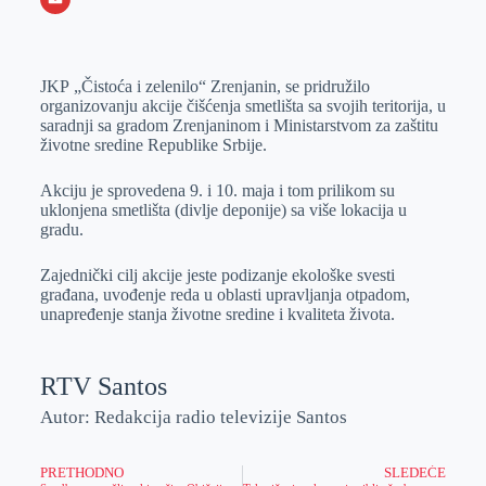
o
n
e
e
a
E
k
g
d
r
t
m
JKP „Čistoća i zelenilo“ Zrenjanin, se pridružilo
e
I
s
a
organizovanju akcije čišćenja smetlišta sa svojih teritorija, u
r
n
A
i
saradnji sa gradom Zrenjaninom i Ministarstvom za zaštitu
životne sredine Republike Srbije.
p
l
p
Akciju je sprovedena 9. i 10. maja i tom prilikom su
uklonjena smetlišta (divlje deponije) sa više lokacija u
gradu.
Zajednički cilj akcije jeste podizanje ekološke svesti
građana, uvođenje reda u oblasti upravljanja otpadom,
unapređenje stanja životne sredine i kvaliteta života.
RTV Santos
Autor: Redakcija radio televizije Santos
PRETHODNO
SLEDEĆE