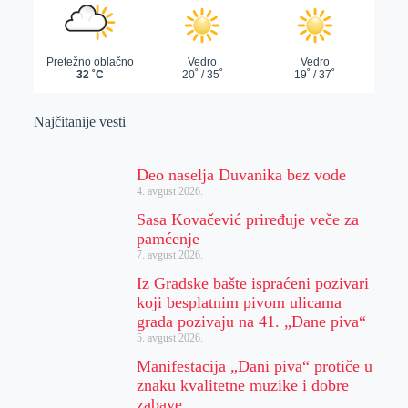
Najčitanije vesti
Deo naselja Duvanika bez vode
4. avgust 2026.
Sasa Kovačević priređuje veče za
pamćenje
7. avgust 2026.
Iz Gradske bašte ispraćeni pozivari
koji besplatnim pivom ulicama
grada pozivaju na 41. „Dane piva“
5. avgust 2026.
Manifestacija „Dani piva“ protiče u
znaku kvalitetne muzike i dobre
zabave