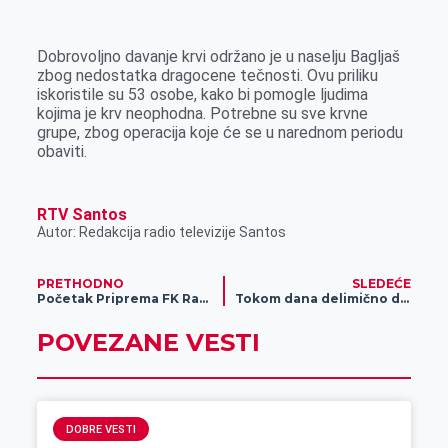
k
g
d
r
t
m
e
I
s
a
Dobrovoljno davanje krvi održano je u naselju Bagljaš
r
n
A
i
zbog nedostatka dragocene tečnosti. Ovu priliku
iskoristile su 53 osobe, kako bi pomogle ljudima
p
l
kojima je krv neophodna. Potrebne su sve krvne
p
grupe, zbog operacija koje će se u narednom periodu
obaviti.
RTV Santos
Autor: Redakcija radio televizije Santos
PRETHODNO
SLEDEĆE
Početak Priprema FK Radnički
Tokom dana delimično do potpuno oblačno
POVEZANE VESTI
DOBRE VESTI