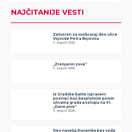
NAJČITANIJE VESTI
Zatvoren za saobraćaj deo ulice
Vojvode Petra Bojovića
5. avgust 2026.
„Zrenjanin zove“
5. avgust 2026.
Iz Gradske bašte ispraćeni
pozivari koji besplatnim pivom
ulicama grada pozivaju na 41.
„Dane piva“
5. avgust 2026.
Deo naselja Duvanika bez vode