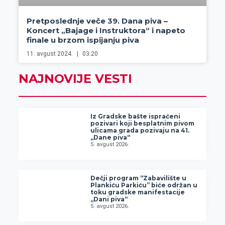
Pretposlednje veče 39. Dana piva –
Koncert „Bajage i Instruktora“ i napeto
finale u brzom ispijanju piva
11. avgust 2024.
03:20
NAJNOVIJE VESTI
Iz Gradske bašte ispraćeni
pozivari koji besplatnim pivom
ulicama grada pozivaju na 41.
„Dane piva“
5. avgust 2026.
Dečji program “Zabavilište u
Plankiću Parkiću” biće održan u
toku gradske manifestacije
„Dani piva“
5. avgust 2026.