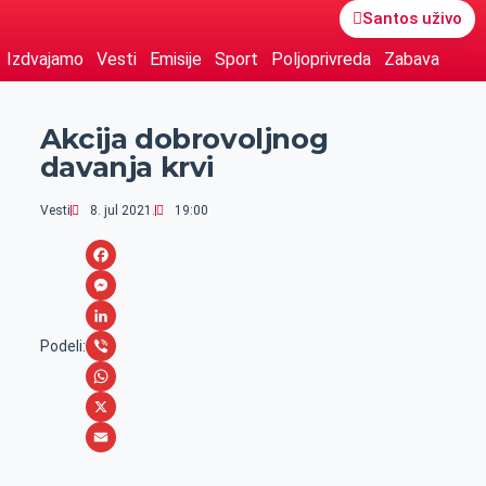
Santos uživo
Izdvajamo
Vesti
Emisije
Sport
Poljoprivreda
Zabava
Akcija dobrovoljnog
davanja krvi
Vesti
8. jul 2021.
19:00
F
a
M
c
e
L
Podeli:
e
s
i
V
b
s
n
i
W
o
e
k
b
h
X
o
n
e
e
a
E