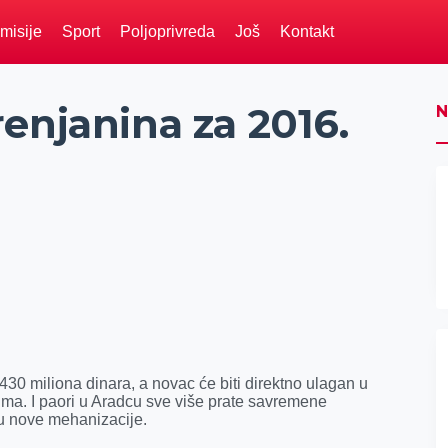
misije
Sport
Poljoprivreda
Još
Kontakt
enjanina za 2016.
N
430 miliona dinara, a novac će biti direktno ulagan u
ima. I paori u Aradcu sve više prate savremene
u nove mehanizacije.