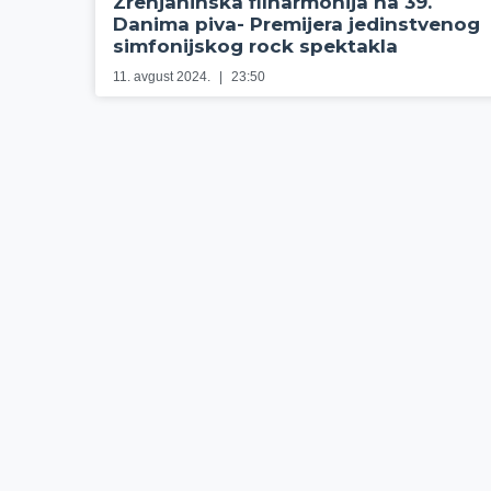
Zrenjaninska filharmonija na 39.
Danima piva- Premijera jedinstvenog
simfonijskog rock spektakla
11. avgust 2024.
23:50