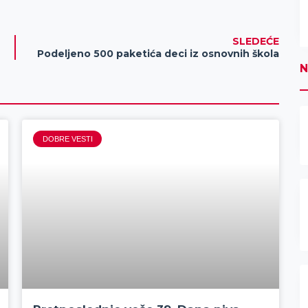
SLEDEĆE
Podeljeno 500 paketića deci iz osnovnih škola
N
DOBRE VESTI