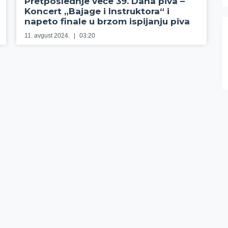
Pretposlednje veče 39. Dana piva –
Koncert „Bajage i Instruktora“ i
napeto finale u brzom ispijanju piva
11. avgust 2024.
03:20