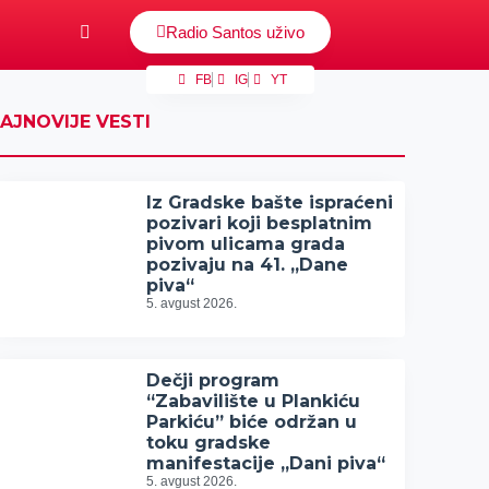
Radio Santos uživo
FB
IG
YT
AJNOVIJE VESTI
Iz Gradske bašte ispraćeni
pozivari koji besplatnim
pivom ulicama grada
pozivaju na 41. „Dane
piva“
5. avgust 2026.
Dečji program
“Zabavilište u Plankiću
Parkiću” biće održan u
toku gradske
manifestacije „Dani piva“
5. avgust 2026.