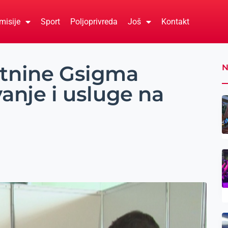
misije
Sport
Poljoprivreda
Još
Kontakt
etnine Gsigma
N
vanje i usluge na