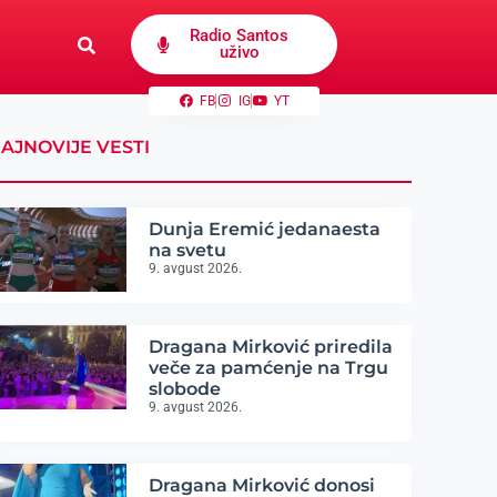
Radio Santos
uživo
FB
IG
YT
AJNOVIJE VESTI
Dunja Eremić jedanaesta
na svetu
9. avgust 2026.
Dragana Mirković priredila
veče za pamćenje na Trgu
slobode
9. avgust 2026.
Dragana Mirković donosi