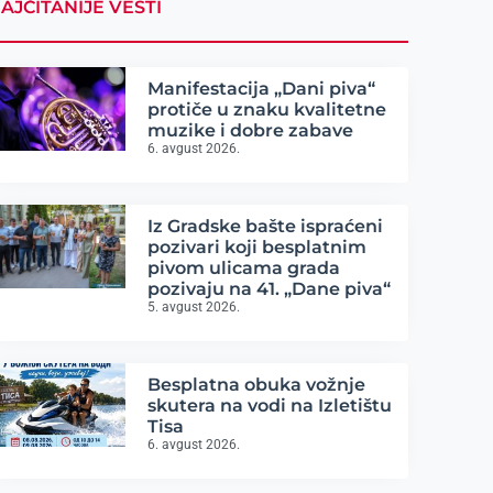
AJČITANIJE VESTI
Manifestacija „Dani piva“
protiče u znaku kvalitetne
muzike i dobre zabave
6. avgust 2026.
Iz Gradske bašte ispraćeni
pozivari koji besplatnim
pivom ulicama grada
pozivaju na 41. „Dane piva“
5. avgust 2026.
Besplatna obuka vožnje
skutera na vodi na Izletištu
Tisa
6. avgust 2026.