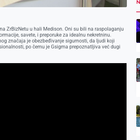
N
a ZrBizNetu u hali Medison. Oni su bili na raspolaganju
rmacije, savete, i preporuke za idealnu nekretninu.
 značaja je obezbeđivanje sigurnosti, da ljudi koji
sionalnosti, po čemu je Gsigma prepoznatljiva već dugi