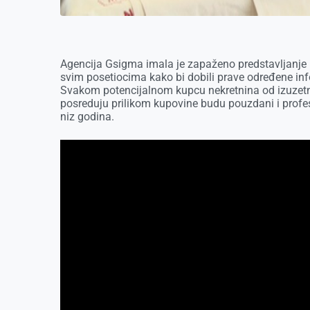
Agencija Gsigma imala je zapaženo predstavljanje n
svim posetiocima kako bi dobili prave određene info
Svakom potencijalnom kupcu nekretnina od izuzetnog
posreduju prilikom kupovine budu pouzdani i profe
niz godina.