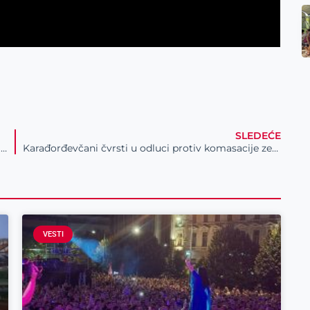
SLEDEĆE
Vozaču otpala tablica na letovanju, pomozite mu da je preuzme i bezbedno se vrati kući
Karađorđevčani čvrsti u odluci protiv komasacije zemljišta
VESTI