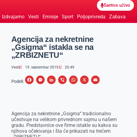
Santos uživo
Izdvajamo
Vesti
Emisije
Sport
Poljoprivreda
Zabava
Agencija za nekretnine
„Gsigma“ istakla se na
„ZRBIZNETU“
Vesti
19. septembar 2019.
20:49
F
M
L
V
W
X
E
Podeli:
a
e
i
i
h
m
c
s
n
b
a
a
e
s
k
e
t
i
Agencija za nekretnine „Gsigma“ tradicionalno
b
e
e
r
s
l
učestvuje na velikom privrednom sajmu u našem
o
n
d
A
gradu. Predstavnice ove firme istakle su kakva su
njihova očekivanja i šta će prikazati na trećem
o
g
I
p
„ZRBIZNETU“