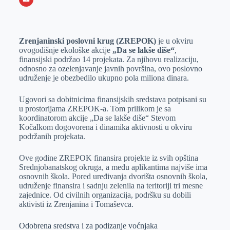
o
n
e
e
a
E
k
g
d
r
t
m
Zrenjaninski poslovni krug (ZREPOK)
je u okviru
e
I
s
a
ovogodišnje ekološke akcije
„Da se lakše diše“
,
r
n
A
i
finansijski podržao 14 projekata. Za njihovu realizaciju,
odnosno za ozelenjavanje javnih površina, ovo poslovno
p
l
udruženje je obezbedilo ukupno pola miliona dinara.
p
Ugovori sa dobitnicima finansijskih sredstava potpisani su
u prostorijama ZREPOK-a. Tom prilikom je sa
koordinatorom akcije „Da se lakše diše“ Stevom
Kočalkom dogovorena i dinamika aktivnosti u okviru
podržanih projekata.
Ove godine ZREPOK finansira projekte iz svih opština
Srednjobanatskog okruga, a među aplikantima najviše ima
osnovnih škola. Pored uređivanja dvorišta osnovnih škola,
udruženje finansira i sadnju zelenila na teritoriji tri mesne
zajednice. Od civilnih organizacija, podršku su dobili
aktivisti iz Zrenjanina i Tomaševca.
Odobrena sredstva i za podizanje voćnjaka