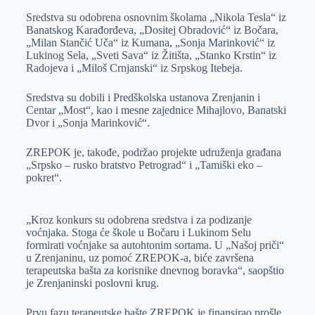
Sredstva su odobrena osnovnim školama „Nikola Tesla“ iz
Banatskog Karađorđeva, „Dositej Obradović“ iz Bočara,
„Milan Stančić Uča“ iz Kumana, „Sonja Marinković“ iz
Lukinog Sela, „Sveti Sava“ iz Žitišta, „Stanko Krstin“ iz
Radojeva i „Miloš Crnjanski“ iz Srpskog Itebeja.
Sredstva su dobili i Predškolska ustanova Zrenjanin i
Centar „Most“, kao i mesne zajednice Mihajlovo, Banatski
Dvor i „Sonja Marinković“.
ZREPOK je, takođe, podržao projekte udruženja građana
„Srpsko – rusko bratstvo Petrograd“ i „Tamiški eko –
pokret“.
„Kroz konkurs su odobrena sredstva i za podizanje
voćnjaka. Stoga će škole u Bočaru i Lukinom Selu
formirati voćnjake sa autohtonim sortama. U „Našoj priči“
u Zrenjaninu, uz pomoć ZREPOK-a, biće završena
terapeutska bašta za korisnike dnevnog boravka“, saopštio
je Zrenjaninski poslovni krug.
Prvu fazu terapeutske bašte ZREPOK je finansirao prošle