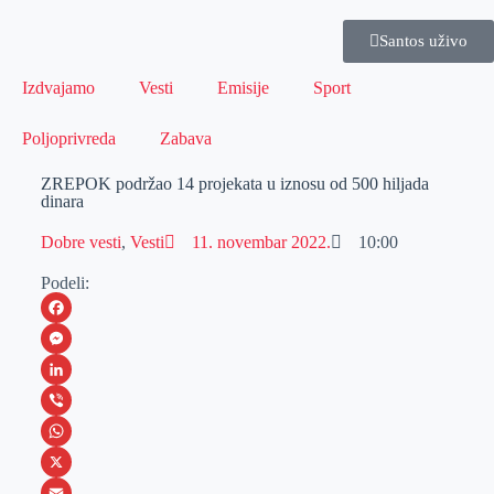
Santos uživo
Izdvajamo
Vesti
Emisije
Sport
Poljoprivreda
Zabava
ZREPOK podržao 14 projekata u iznosu od 500 hiljada
dinara
Dobre vesti
,
Vesti
11. novembar 2022.
10:00
Podeli:
F
a
M
c
e
L
e
s
i
V
b
s
n
i
W
o
e
k
b
h
X