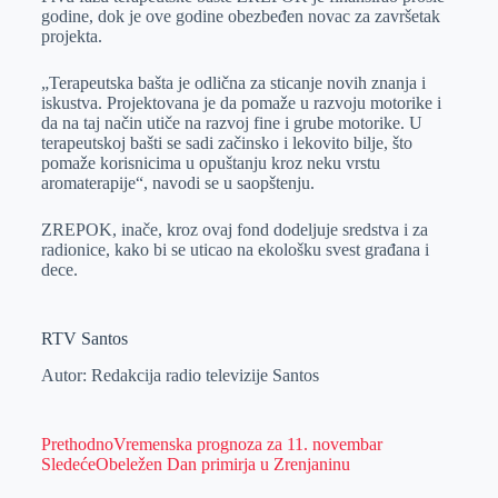
godine, dok je ove godine obezbeđen novac za završetak
projekta.
„Terapeutska bašta je odlična za sticanje novih znanja i
iskustva. Projektovana je da pomaže u razvoju motorike i
da na taj način utiče na razvoj fine i grube motorike. U
terapeutskoj bašti se sadi začinsko i lekovito bilje, što
pomaže korisnicima u opuštanju kroz neku vrstu
aromaterapije“, navodi se u saopštenju.
ZREPOK, inače, kroz ovaj fond dodeljuje sredstva i za
radionice, kako bi se uticao na ekološku svest građana i
dece.
RTV Santos
Autor: Redakcija radio televizije Santos
Prethodno
Vremenska prognoza za 11. novembar
Sledeće
Obeležen Dan primirja u Zrenjaninu