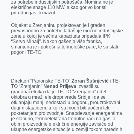
za potrebe industrijskih potrošača. Nominalne je
električne snage 110 MW, a kao gorivo koristi
prirodni gas ili mazut.
Objekat u Zrenjaninu projektovan je i građen
prevashodno za potrebe tadašnje moćne industrijske
zone u kojoj je većina kapaciteta pripadala IPK
“Servo Mihalj”. Nakon gašenja više fabrika,
smanjena je i potrošnja tehnološke pare, te su stali i
pogoni TE-TO.
Direktori “Panonske TE-TO”
Zoran Šušnjević
i TE-
TO “Zrenjanin”
Nenad Priljeva
izvestili su
gradonačelnika da je TE-TO “Zrenjanin” od 8.
oktobra u mreži elektroprivrede Srbije i da se
otklanjaju manji nedostaci u pogonu, prouzrokovani
dugim stajanjem, a koji su mogli biti uočeni tek
pokretanjem proizvodnje. Snabdevanje energentima
je stabilno, termoelektrana trenutno radi na gas, a
obim proizvodnje električne energije zavisiće od
ukupne energetske situacije u zemlji tokom narednih