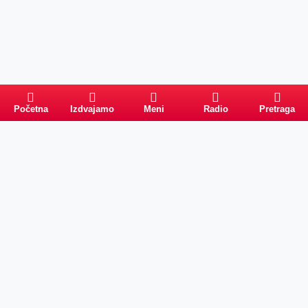
Početna
Izdvajamo
Meni
Radio
Pretraga
Pretraga
Kategorije
Ostalo
Naslovna
Izdvajamo