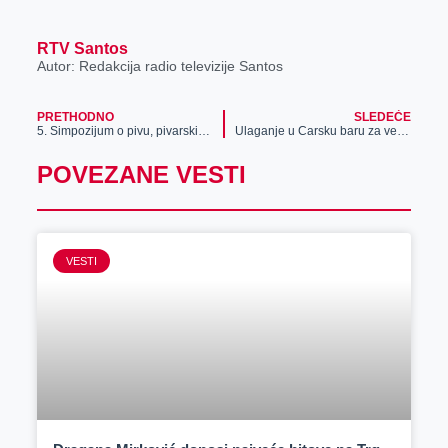
RTV Santos
Autor: Redakcija radio televizije Santos
PRETHODNO
SLEDEĆE
5. Simpozijum o pivu, pivarskim sirovinama i opremi u Zrenjaninu
Ulaganje u Carsku baru za veći turistički potencijal
POVEZANE VESTI
VESTI