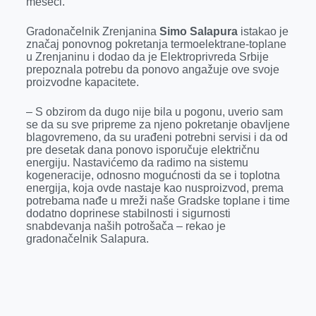
meseci.
Gradonačelnik Zrenjanina
Simo Salapura
istakao je
značaj ponovnog pokretanja termoelektrane-toplane
u Zrenjaninu i dodao da je Elektroprivreda Srbije
prepoznala potrebu da ponovo angažuje ove svoje
proizvodne kapacitete.
– S obzirom da dugo nije bila u pogonu, uverio sam
se da su sve pripreme za njeno pokretanje obavljene
blagovremeno, da su urađeni potrebni servisi i da od
pre desetak dana ponovo isporučuje električnu
energiju. Nastavićemo da radimo na sistemu
kogeneracije, odnosno mogućnosti da se i toplotna
energija, koja ovde nastaje kao nusproizvod, prema
potrebama nađe u mreži naše Gradske toplane i time
dodatno doprinese stabilnosti i sigurnosti
snabdevanja naših potrošača – rekao je
gradonačelnik Salapura.