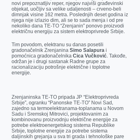
o
n
d
A
novi prepoznatljiv reper, njegov najviši građevinski
objekat, uočljiv sa velike udaljenosti – crveno-beli
o
g
I
p
dimnjak visine 162 metra. Poslednjih deset godina iz
k
e
n
p
njega nije izlazio dim, ali se to sada menja i od pre
nekoliko dana TE-TO “Zrenjanin” ponovo proizvodi
r
električnu energiju za sistem elektroprivrede Srbije.
Tim povodom, elektranu su danas posetili
gradonačelnik Zrenjanina
Simo Salapura
i
pomoćnica gradonačelnika
Cica Vučković
. Takođe,
održan je i drugi sastanak Radne grupe za
racionalizaciju potrošnje električne i toplotne
energije.
Zrenjaninska TE-TO pripada JP “Elektroprivreda
Srbije”, ogranku “Panonske TE-TO” Novi Sad,
zajedno sa termoelektranama-toplanama u Novom
Sadu i Sremskoj Mitrovici, projektovanim za
kombinovanu proizvodnju električne energije za
potrebe elektroenergetskog sistema Republike
Srbije, toplotne energije za potrebe sistema
daljinskih grejanja u sva tri grada i tehnološke pare