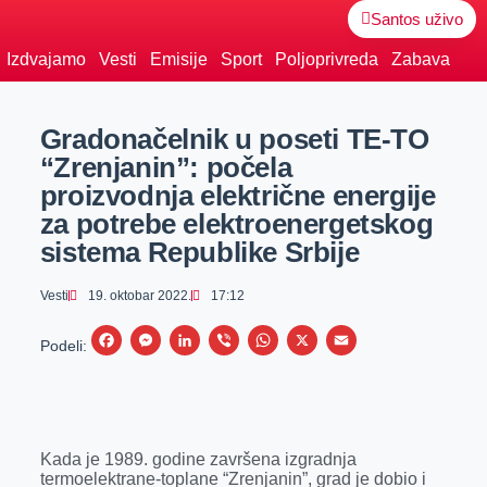
Santos uživo
Izdvajamo
Vesti
Emisije
Sport
Poljoprivreda
Zabava
Gradonačelnik u poseti TE-TO
“Zrenjanin”: počela
proizvodnja električne energije
za potrebe elektroenergetskog
sistema Republike Srbije
Vesti
19. oktobar 2022.
17:12
F
M
L
V
W
X
E
Podeli:
a
e
i
i
h
m
c
s
n
b
a
a
e
s
k
e
t
i
Kada je 1989. godine završena izgradnja
b
e
e
r
s
l
termoelektrane-toplane “Zrenjanin”, grad je dobio i