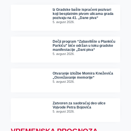
Iz Gradske bašte ispraćeni pozivari
koji besplatnim pivom ulicama grada
pozivaju na 41. „Dane piva“
5. avgust 2026.
Dečji program “Zabavilište u Plankiću
Parkiću” biće održan u toku gradske
manifestacije „Dani piva“
5. avgust 2026.
Otvaranje izložbe Momira Kneževića
„Osvežavanje memorije“
5. avgust 2026.
Zatvoren za saobraćaj deo ulice
Vojvode Petra Bojovića
5. avgust 2026.