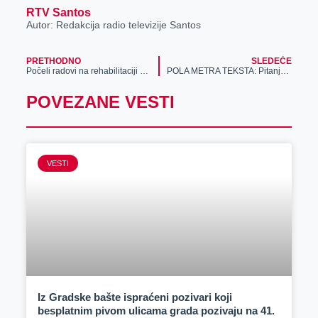
RTV Santos
Autor: Redakcija radio televizije Santos
PRETHODNO
SLEDEĆE
Počeli radovi na rehabilitaciji obilaznice oko Zrenjanina, od ulaza u grad na “Bagljašu” do Mihajlovačkog druma – kapitalna investicija od 260 miliona dinara
POLA METRA TEKSTA: Pitanja koja (ne treba da) postavljamo i ostali srpski običaji
POVEZANE VESTI
VESTI
Iz Gradske bašte ispraćeni pozivari koji
besplatnim pivom ulicama grada pozivaju na 41.