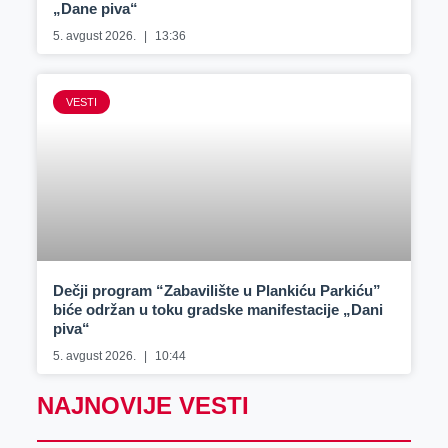
„Dane piva“
5. avgust 2026.
13:36
VESTI
Dečji program “Zabavilište u Plankiću Parkiću”
biće održan u toku gradske manifestacije „Dani
piva“
5. avgust 2026.
10:44
NAJNOVIJE VESTI