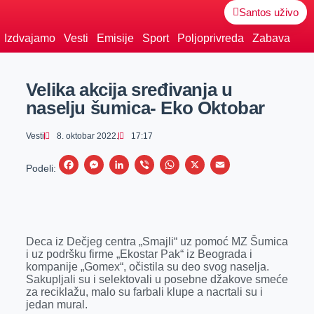
Santos uživo
Izdvajamo
Vesti
Emisije
Sport
Poljoprivreda
Zabava
Velika akcija sređivanja u
naselju šumica- Eko Oktobar
Vesti
8. oktobar 2022.
17:17
F
M
L
V
W
X
E
Podeli:
a
e
i
i
h
m
c
s
n
b
a
a
e
s
k
e
t
i
Deca iz Dečjeg centra „Smajli“ uz pomoć MZ Šumica
b
e
e
r
s
l
i uz podršku firme „Ekostar Pak“ iz Beograda i
o
n
d
A
kompanije „Gomex“, očistila su deo svog naselja.
Sakupljali su i selektovali u posebne džakove smeće
o
g
I
p
za reciklažu, malo su farbali klupe a nacrtali su i
k
e
n
p
jedan mural.