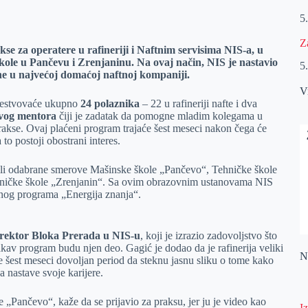
5
Z
se za operatere u rafineriji i Naftnim servisima NIS-a, u
 škole u Pančevu i Zrenjaninu. Na ovaj način, NIS je nastavio
5
e u najvećoj domaćoj naftnoj kompaniji.
V
učestvovaće ukupno
24 polaznika
– 22 u rafineriji nafte i dva
svog mentora
čiji je zadatak da pomogne mladim kolegama u
akse. Ovaj plaćeni program trajaće šest meseci nakon čega će
to postoji obostrani interes.
li odabrane smerove Mašinske škole „Pančevo“, Tehničke škole
ehničke škole „Zrenjanin“. Sa ovim obrazovnim ustanovama NIS
vnog programa „Energija znanja“.
irektor Bloka Prerada u NIS-u
, koji je izrazio zadovoljstvo što
kav program budu njen deo. Gagić je dodao da je rafinerija veliki
Na
šest meseci dovoljan period da steknu jasnu sliku o tome kako
da nastave svoje karijere.
le „Pančevo“, kaže da se prijavio za praksu, jer ju je video kao
I