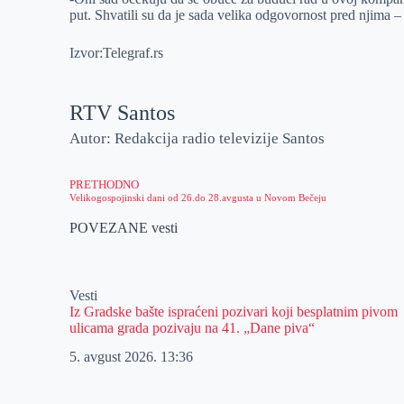
put. Shvatili su da je sada velika odgovornost pred njima –
Izvor:Telegraf.rs
RTV Santos
Autor: Redakcija radio televizije Santos
PRETHODNO
Velikogospojinski dani od 26.do 28.avgusta u Novom Bečeju
POVEZANE vesti
Vesti
Iz Gradske bašte ispraćeni pozivari koji besplatnim pivom
ulicama grada pozivaju na 41. „Dane piva“
5. avgust 2026.
13:36