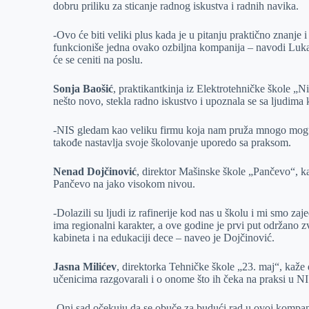
dobru priliku za sticanje radnog iskustva i radnih navika.
-Ovo će biti veliki plus kada je u pitanju praktično znanje 
funkcioniše jedna ovako ozbiljna kompanija – navodi Luka, 
će se ceniti na poslu.
Sonja Baošić
, praktikantkinja iz Elektrotehničke škole „N
nešto novo, stekla radno iskustvo i upoznala se sa ljudima 
-NIS gledam kao veliku firmu koja nam pruža mnogo mogućn
takođe nastavlja svoje školovanje uporedo sa praksom.
Nenad Dojčinović
, direktor Mašinske škole „Pančevo“, k
Pančevo na jako visokom nivou.
-Dolazili su ljudi iz rafinerije kod nas u školu i mi smo za
ima regionalni karakter, a ove godine je prvi put održano
kabineta i na edukaciji dece – naveo je Dojčinović.
Jasna Milićev
, direktorka Tehničke škole „23. maj“, kaže d
učenicima razgovarali i o onome što ih čeka na praksi u NI
-Oni sad očekuju da se obuče za budući rad u ovoj kompanij