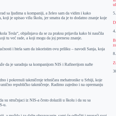
u
5
i rad sa ljudima u kompaniji, a želeo sam da vidim i kako
koji je upisao višu školu, jer smatra da je to dodatno znanje koje
D
4
ikola Tesla“, objašnjava da se za praksu prijavila kako bi naučila
koji tu već rade, a koji mogu da joj prenesu znanje.
B
z
osti i htela sam da iskoristim ovu priliku – navodi Sanja, koja
8.
Z
aže da je saradnja sa kompanijom NIS i Rafinerijom nafte
30
jedno i pokrenuli takmičenje tehničara mehatronike u Srbiji, koje
 zvanično republičko takmičenje. Radimo zajedno i na opremanju
a su stručnjaci iz NIS-a često dolazili u školu i da su sa
S-u.
i, a možda i za dalje obrazovanje, sami će odlučiti i pronaći svoj