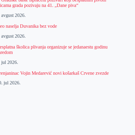
licama grada pozivaju na 41. „Dane piva“
. avgust 2026.
eo naselja Duvanika bez vode
. avgust 2026.
esplatna školica plivanja organizuje se jedanaestu godinu
aredom
 jul 2026.
renjaninac Vojin Medarević novi košarkaš Crvene zvezde
. jul 2026.