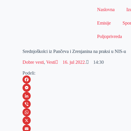
Naslovna
Iz
Emisije
Spor
Poljoprivreda
Srednjoškolci iz Pančeva i Zrenjanina na praksi u NIS-u
Dobre vesti
,
Vesti
16. jul 2022.
14:30
Podeli:
F
a
M
c
e
L
e
s
i
V
b
s
n
i
W
o
e
k
b
h
X