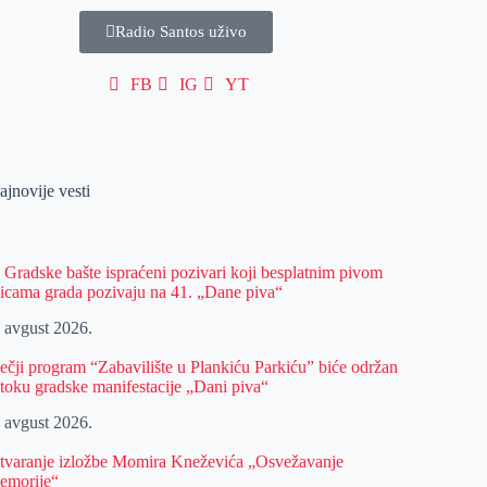
Radio Santos uživo
FB
IG
YT
ajnovije vesti
z Gradske bašte ispraćeni pozivari koji besplatnim pivom
licama grada pozivaju na 41. „Dane piva“
. avgust 2026.
ečji program “Zabavilište u Plankiću Parkiću” biće održan
 toku gradske manifestacije „Dani piva“
. avgust 2026.
tvaranje izložbe Momira Kneževića „Osvežavanje
emorije“