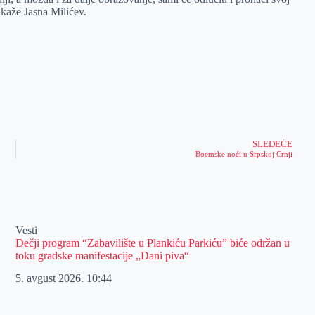
 kaže Jasna Milićev.
SLEDEĆE
Boemske noći u Srpskoj Crnji
Vesti
Dečji program “Zabavilište u Plankiću Parkiću” biće održan u
toku gradske manifestacije „Dani piva“
5. avgust 2026.
10:44