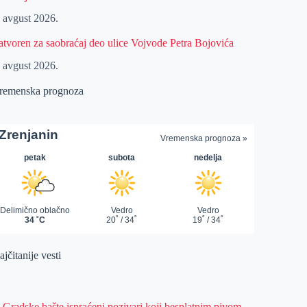
. avgust 2026.
atvoren za saobraćaj deo ulice Vojvode Petra Bojovića
. avgust 2026.
remenska prognoza
jčitanije vesti
z Gradske bašte ispraćeni pozivari koji besplatnim pivom