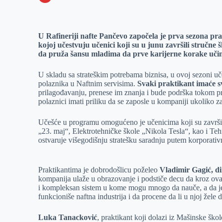
o
n
e
e
a
E
k
g
d
r
t
m
U Rafineriji nafte Pančevo započela je prva sezona prak
e
I
s
a
kojoj učestvuju učenici koji su u junu završili stručne
r
n
A
i
da pruža šansu mladima da prve karijerne korake učin
p
l
U skladu sa strateškim potrebama biznisa, u ovoj sezoni 
p
polaznika u Naftnim servisima.
Svaki praktikant imaće 
prilagođavanju, prenese im znanja i bude podrška tokom pr
polaznici imati priliku da se zaposle u kompaniji ukoliko za 
Učešće u programu omogućeno je učenicima koji su završi
„23. maj“, Elektrotehničke škole „Nikola Tesla“, kao i T
ostvaruje višegodišnju stratešku saradnju putem korporati
Praktikantima je dobrodošlicu poželeo
Vladimir Gagić, d
kompanija ulaže u obrazovanje i podstiče decu da kroz ova
i kompleksan sistem u kome mogu mnogo da nauče, a da je 
funkcioniše naftna industrija i da procene da li u njoj žele 
Luka Tanacković
, praktikant koji dolazi iz Mašinske ško