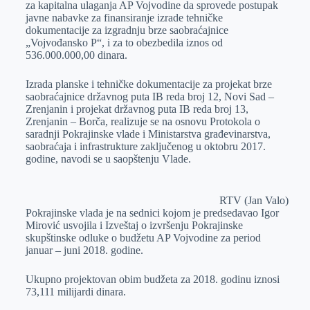
za kapitalna ulaganja AP Vojvodine da sprovede postupak
r
n
A
i
javne nabavke za finansiranje izrade tehničke
dokumentacije za izgradnju brze saobraćajnice
p
l
„Vojvođansko P“, i za to obezbedila iznos od
p
536.000.000,00 dinara.
Izrada planske i tehničke dokumentacije za projekat brze
saobraćajnice državnog puta IB reda broj 12, Novi Sad –
Zrenjanin i projekat državnog puta IB reda broj 13,
Zrenjanin – Borča, realizuje se na osnovu Protokola o
saradnji Pokrajinske vlade i Ministarstva građevinarstva,
saobraćaja i infrastrukture zaključenog u oktobru 2017.
godine, navodi se u saopštenju Vlade.
RTV (Jan Valo)
Pokrajinske vlada je na sednici kojom je predsedavao Igor
Mirović usvojila i Izveštaj o izvršenju Pokrajinske
skupštinske odluke o budžetu AP Vojvodine za period
januar – juni 2018. godine.
Ukupno projektovan obim budžeta za 2018. godinu iznosi
73,111 milijardi dinara.