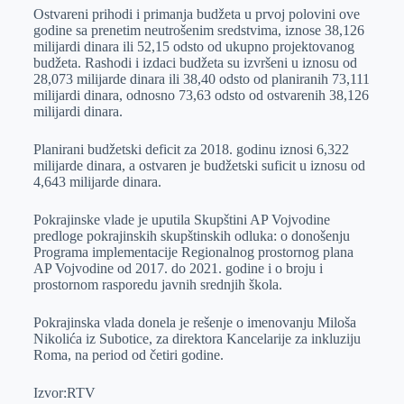
Ostvareni prihodi i primanja budžeta u prvoj polovini ove
godine sa prenetim neutrošenim sredstvima, iznose 38,126
milijardi dinara ili 52,15 odsto od ukupno projektovanog
budžeta. Rashodi i izdaci budžeta su izvršeni u iznosu od
28,073 milijarde dinara ili 38,40 odsto od planiranih 73,111
milijardi dinara, odnosno 73,63 odsto od ostvarenih 38,126
milijardi dinara.
Planirani budžetski deficit za 2018. godinu iznosi 6,322
milijarde dinara, a ostvaren je budžetski suficit u iznosu od
4,643 milijarde dinara.
Pokrajinske vlade je uputila Skupštini AP Vojvodine
predloge pokrajinskih skupštinskih odluka: o donošenju
Programa implementacije Regionalnog prostornog plana
AP Vojvodine od 2017. do 2021. godine i o broju i
prostornom rasporedu javnih srednjih škola.
Pokrajinska vlada donela je rešenje o imenovanju Miloša
Nikolića iz Subotice, za direktora Kancelarije za inkluziju
Roma, na period od četiri godine.
Izvor:RTV