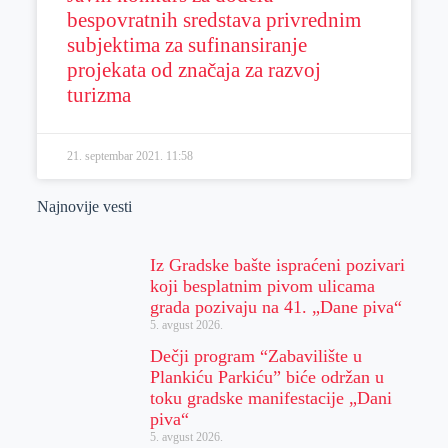
bespovratnih sredstava privrednim
subjektima za sufinansiranje
projekata od značaja za razvoj
turizma
21. septembar 2021.
11:58
Najnovije vesti
Iz Gradske bašte ispraćeni pozivari
koji besplatnim pivom ulicama
grada pozivaju na 41. „Dane piva“
5. avgust 2026.
Dečji program “Zabavilište u
Plankiću Parkiću” biće održan u
toku gradske manifestacije „Dani
piva“
5. avgust 2026.