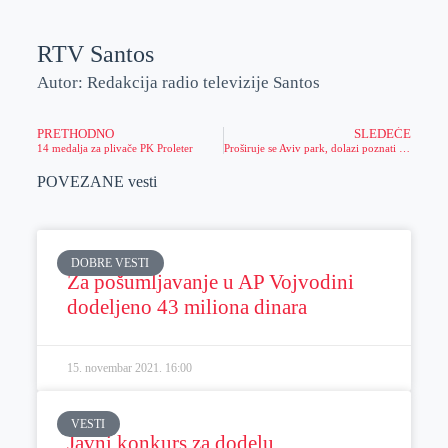
RTV Santos
Autor: Redakcija radio televizije Santos
PRETHODNO
SLEDEĆE
14 medalja za plivače PK Proleter
Proširuje se Aviv park, dolazi poznati brend
POVEZANE vesti
DOBRE VESTI
Za pošumljavanje u AP Vojvodini
dodeljeno 43 miliona dinara
15. novembar 2021.
16:00
VESTI
Javni konkurs za dodelu