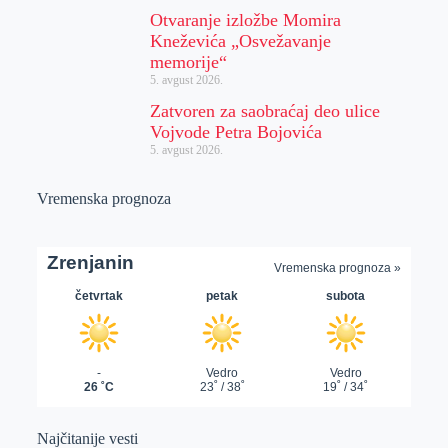
Otvaranje izložbe Momira
Kneževića „Osvežavanje
memorije“
5. avgust 2026.
Zatvoren za saobraćaj deo ulice
Vojvode Petra Bojovića
5. avgust 2026.
Vremenska prognoza
Najčitanije vesti