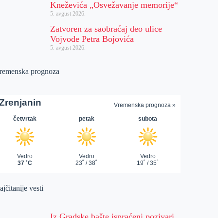
Kneževića „Osvežavanje memorije“
5. avgust 2026.
Zatvoren za saobraćaj deo ulice
Vojvode Petra Bojovića
5. avgust 2026.
remenska prognoza
jčitanije vesti
Iz Gradske bašte ispraćeni pozivari