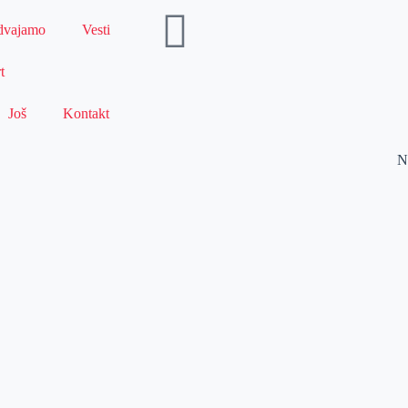
dvajamo
Vesti
t
Još
Kontakt
N