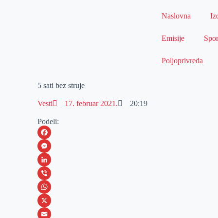
Naslovna
Iz
Emisije
Spor
Poljoprivreda
5 sati bez struje
Vesti
17. februar 2021.
20:19
Podeli:
F
a
M
c
e
L
e
s
i
V
b
s
n
i
W
o
e
k
b
h
X