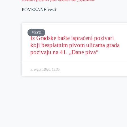
POVEZANE vesti
VESTI
Iz Gradske bašte ispraćeni pozivari
koji besplatnim pivom ulicama grada
pozivaju na 41. „Dane piva“
5. avgust 2026.
13:36