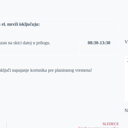
 el. mreži isključuju:
V
zan na skici datoj u prilogu.
08:30-13:30
ključi napajanje korisnika pre planiranog vremena!
Na
SLEDEĆE
Linglong raspisao nove oglase