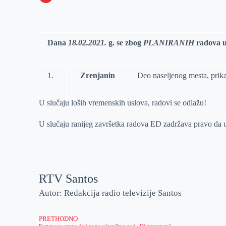
o
n
e
e
a
E
k
g
d
r
t
m
e
I
s
a
Dana
18.02.2021.
g. se zbog
PLANIRANIH
radova u
r
n
A
i
p
l
1.
Zrenjanin
Deo naseljenog mesta, prika
p
U slučaju loših vremenskih uslova, radovi se odlažu!
U slučaju ranijeg završetka radova ED zadržava pravo da u
RTV Santos
Autor: Redakcija radio televizije Santos
PRETHODNO
Fortenova grupa želi puno vlasništvo nad „Dijamantom“