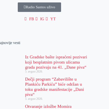
Radio Santos uživo
FB
IG
YT
ajnovije vesti
Iz Gradske bašte ispraćeni pozivari
koji besplatnim pivom ulicama
grada pozivaju na 41. „Dane piva“
5. avgust 2026.
Dečji program “Zabavilište u
Plankiću Parkiću” biće održan u
toku gradske manifestacije „Dani
piva“
5. avgust 2026.
Otvaranje izložbe Momira