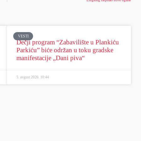
VESTI
Dečji program “Zabavilište u Plankiću
Parkiću” biće održan u toku gradske
manifestacije „Dani piva“
5. avgust 2026.
10:44