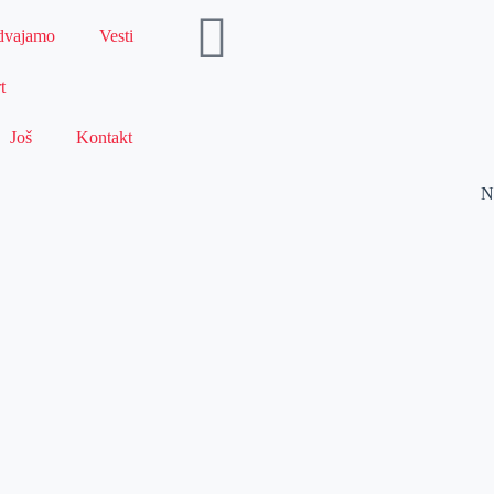
dvajamo
Vesti
t
Još
Kontakt
N