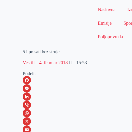
Naslovna
Iz
Emisije
Spor
Poljoprivreda
5 i po sati bez struje
Vesti
4. februar 2018.
15:53
Podeli:
F
a
M
c
e
L
e
s
i
V
b
s
n
i
W
o
e
k
b
h
X