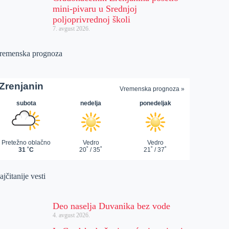
mini-pivaru u Srednjoj
poljoprivrednoj školi
7. avgust 2026.
remenska prognoza
jčitanije vesti
Deo naselja Duvanika bez vode
4. avgust 2026.