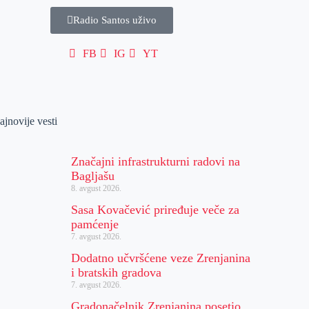
Radio Santos uživo
FB
IG
YT
ajnovije vesti
Značajni infrastrukturni radovi na
Bagljašu
8. avgust 2026.
Sasa Kovačević priređuje veče za
pamćenje
7. avgust 2026.
Dodatno učvršćene veze Zrenjanina
i bratskih gradova
7. avgust 2026.
Gradonačelnik Zrenjanina posetio