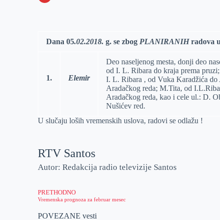
o
n
e
e
a
E
k
g
d
r
t
m
e
I
s
a
Dana 05
.
0
2
.2018.
g.
se zbog
PLANIRANIH
radova u
r
n
A
i
Deo naseljenog mesta, donji deo nase
p
l
od I. L. Ribara do kraja prema pruzi
1.
Elemir
p
I. L. Ribara , od Vuka Karadžića do
Aradačkog reda; M.Tita, od I.L.Riba
Aradačkog reda, kao i cele ul.: D. O
Nušićev red.
U slučaju loših vremenskih uslova, radovi se odlažu !
RTV Santos
Autor: Redakcija radio televizije Santos
PRETHODNO
Vremenska prognoza za februar mesec
POVEZANE vesti