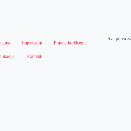
Sva prava z
 nama
Impressum
Pravila korišćenja
likacija
Kontakt
Naslovna