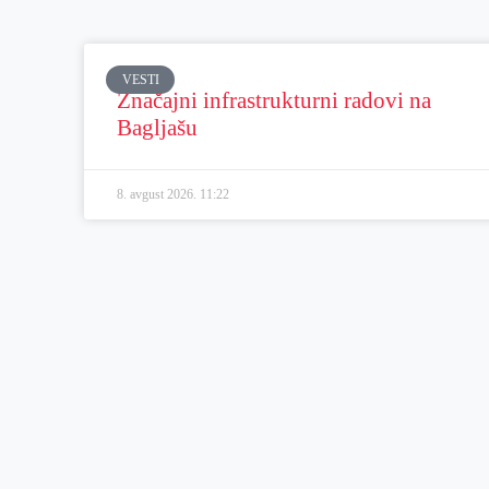
VESTI
Značajni infrastrukturni radovi na
Bagljašu
8. avgust 2026.
11:22