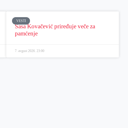
VESTI
Sasa Kovačević priređuje veče za
pamćenje
7. avgust 2026.
23:00