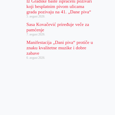
Iz Gradske bašte ispraćeni pozivari
koji besplatnim pivom ulicama
grada pozivaju na 41. „Dane piva“
5. avgust 2026.
Sasa Kovačević priređuje veče za
pamćenje
7. avgust 2026.
Manifestacija „Dani piva“ protiče u
znaku kvalitetne muzike i dobre
zabave
6. avgust 2026.