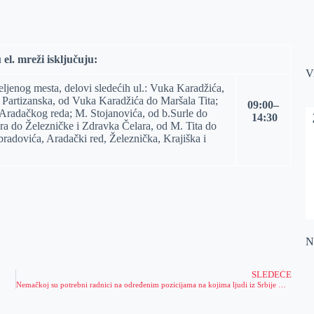
 el.
mreži isključuju:
V
ljenog mesta, delovi sledećih ul.: Vuka Karadžića,
; Partizanska, od Vuka Karadžića do Maršala Tita;
09:00
–
 Aradačkog reda; M. Stojanovića, od b.Surle do
14
:
30
ra do Železničke i Zdravka Čelara, od M. Tita do
bradovića, Aradački red, Železnička, Krajiška i
Na
SLEDEĆE
Nemačkoj su potrebni radnici na određenim pozicijama na kojima ljudi iz Srbije mogu da zarade više od 3.000 evra mesečno