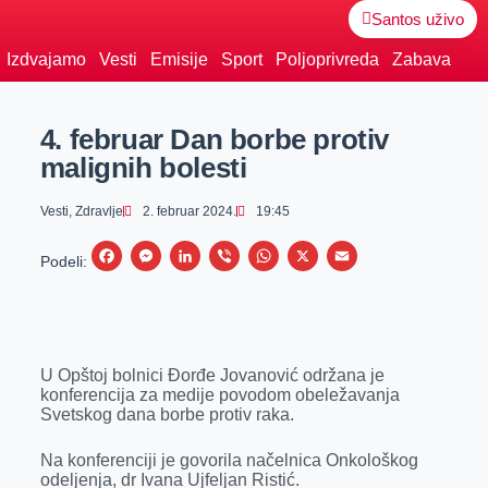
Santos uživo
Izdvajamo
Vesti
Emisije
Sport
Poljoprivreda
Zabava
4. februar Dan borbe protiv
malignih bolesti
Vesti
,
Zdravlje
2. februar 2024.
19:45
F
M
L
V
W
X
E
Podeli:
a
e
i
i
h
m
c
s
n
b
a
a
e
s
k
e
t
i
U Opštoj bolnici Đorđe Jovanović održana je
b
e
e
r
s
l
konferencija za medije povodom obeležavanja
o
n
d
A
Svetskog dana borbe protiv raka.
o
g
I
p
Na konferenciji je govorila načelnica Onkološkog
k
e
n
p
odeljenja, dr Ivana Ujfeljan Ristić.