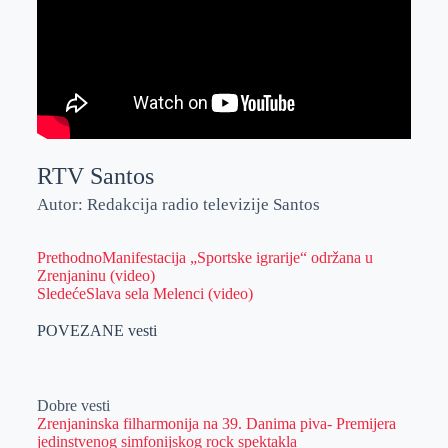
RTV Santos
Autor: Redakcija radio televizije Santos
Prethodno
Manifestacija „Sportske igrarije“ održana u
Zrenjaninu (video)
Sledeće
Slava sela Melenci (video)
POVEZANE vesti
Dobre vesti
Zrenjaninska filharmonija na 39. Danima piva- Premijera
jedinstvenog simfonijskog rock spektakla