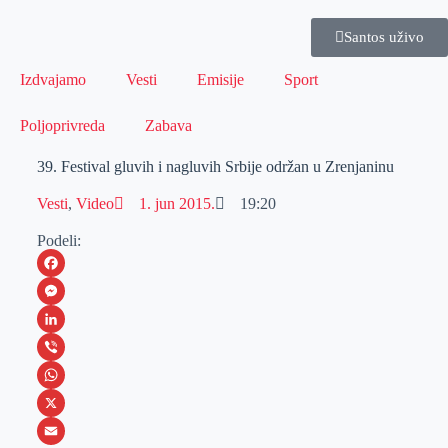
Santos uživo
Izdvajamo
Vesti
Emisije
Sport
Poljoprivreda
Zabava
39. Festival gluvih i nagluvih Srbije održan u Zrenjaninu
Vesti
,
Video
1. jun 2015.
19:20
Podeli:
F
a
M
c
e
L
e
s
i
V
b
s
n
i
W
o
e
k
b
h
X