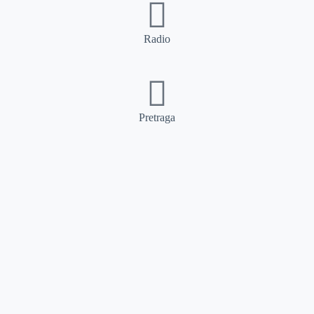
Radio
Pretraga
Pretraga
Kategorije
Ostalo
Naslovna