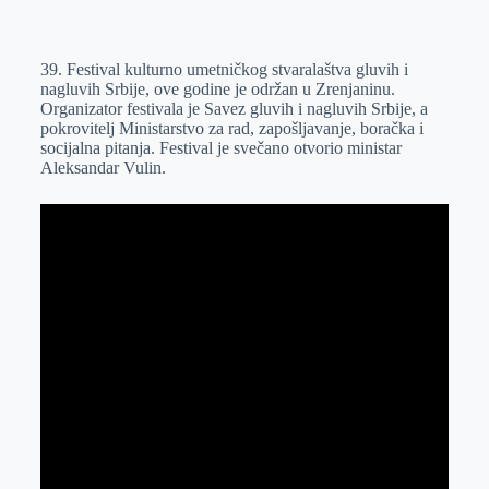
o
n
e
e
a
E
k
g
d
r
t
m
39. Festival kulturno umetničkog stvaralaštva gluvih i
e
I
s
a
nagluvih Srbije, ove godine je održan u Zrenjaninu.
r
n
A
i
Organizator festivala je Savez gluvih i nagluvih Srbije, a
pokrovitelj Ministarstvo za rad, zapošljavanje, boračka i
p
l
socijalna pitanja. Festival je svečano otvorio ministar
p
Aleksandar Vulin.