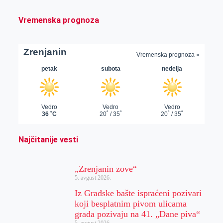
Vremenska prognoza
Najčitanije vesti
„Zrenjanin zove“
5. avgust 2026.
Iz Gradske bašte ispraćeni pozivari
koji besplatnim pivom ulicama
grada pozivaju na 41. „Dane piva“