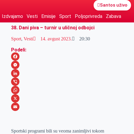
Santos uživo
Izdvajamo
Vesti
Emisije
Sport
Poljoprivreda
Zabava
38. Dani piva – turnir u uličnoj odbojci
Sport
,
Vesti
14. avgust 2023.
20:30
Podeli:
F
a
M
c
e
L
e
s
i
V
b
s
n
i
W
o
e
k
b
h
X
o
n
e
e
a
E
k
g
d
r
t
m
Sportski programi bili su veoma zanimljivi tokom
e
I
s
a