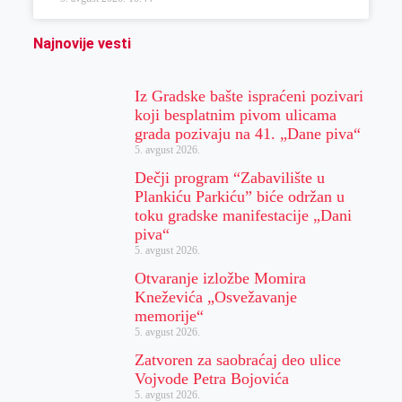
Najnovije vesti
Iz Gradske bašte ispraćeni pozivari
koji besplatnim pivom ulicama
grada pozivaju na 41. „Dane piva“
5. avgust 2026.
Dečji program “Zabavilište u
Plankiću Parkiću” biće održan u
toku gradske manifestacije „Dani
piva“
5. avgust 2026.
Otvaranje izložbe Momira
Kneževića „Osvežavanje
memorije“
5. avgust 2026.
Zatvoren za saobraćaj deo ulice
Vojvode Petra Bojovića
5. avgust 2026.