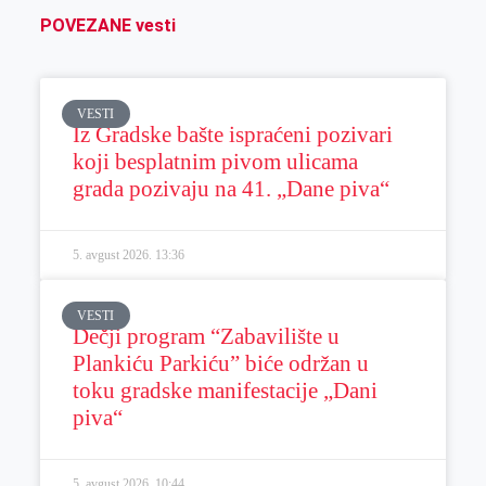
POVEZANE vesti
VESTI
Iz Gradske bašte ispraćeni pozivari
koji besplatnim pivom ulicama
grada pozivaju na 41. „Dane piva“
5. avgust 2026.
13:36
VESTI
Dečji program “Zabavilište u
Plankiću Parkiću” biće održan u
toku gradske manifestacije „Dani
piva“
5. avgust 2026.
10:44