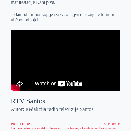
manifestacije Dani piva.
r
n
A
i
p
l
Jedan od turnira koji je izazvao najviše pažnje je turnir u
uličnoj odbojci.
p
RTV Santos
Autor: Redakcija radio televizije Santos
PRETHODNO
SLEDEĆE
Domaća radinost – estetsko obeležje narodne umetnosti
Proteklog vikenda tri saobraćajne nezgode