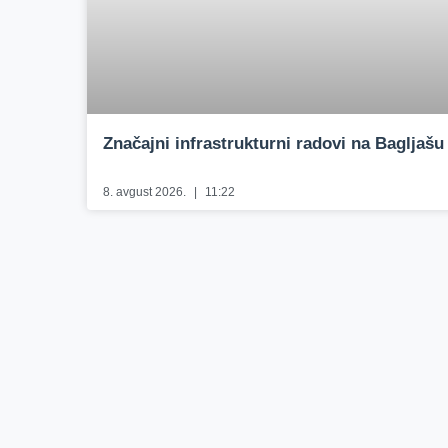
Značajni infrastrukturni radovi na Bagljašu
8. avgust 2026.
11:22