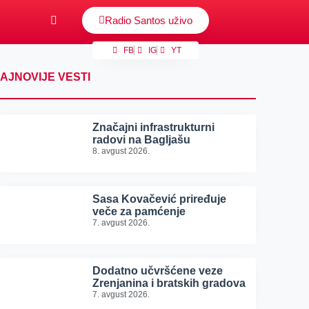
Radio Santos uživo
FB
IG
YT
AJNOVIJE VESTI
Značajni infrastrukturni
radovi na Bagljašu
8. avgust 2026.
Sasa Kovačević priređuje
veče za pamćenje
7. avgust 2026.
Dodatno učvršćene veze
Zrenjanina i bratskih gradova
7. avgust 2026.