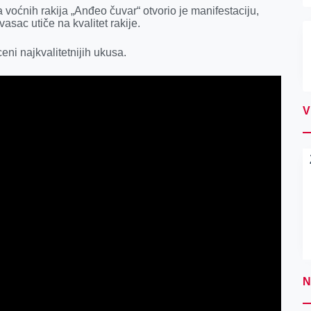
voćnih rakija „Anđeo čuvar“ otvorio je manifestaciju,
sac utiče na kvalitet rakije.
eni najkvalitetnijih ukusa.
V
N