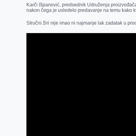
Karči Išpanović, predsednik Udruženja proizvođača 
nakon čega je usledelo predavanje na temu kako kva
Stručni žiri nije imao ni najmanje lak zadatak u proc