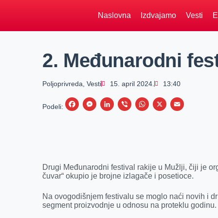
Naslovna
Izdvajamo
Vesti
E
2. Međunarodni festi
Poljoprivreda
,
Vesti
15. april 2024.
13:40
F
M
L
V
W
X
E
Podeli:
a
e
i
i
h
m
c
s
n
b
a
a
e
s
k
e
t
i
b
e
e
r
s
l
Drugi Međunarodni festival rakije u Mužlji, čiji je
o
n
d
A
čuvar“ okupio je brojne izlagače i posetioce.
o
g
I
p
Na ovogodišnjem festivalu se moglo naći novih i dru
k
e
n
p
segment proizvodnje u odnosu na proteklu godinu.
r