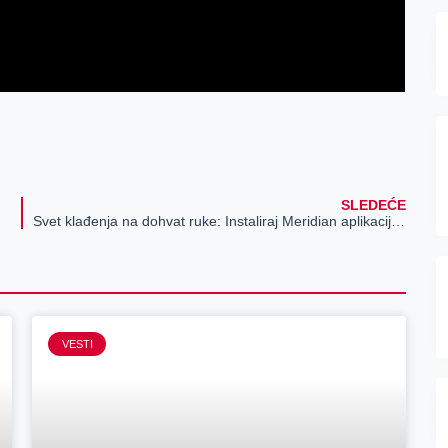
SLEDEĆE
Svet klađenja na dohvat ruke: Instaliraj Meridian aplikaciju i ne brini za status tiketa!
VESTI