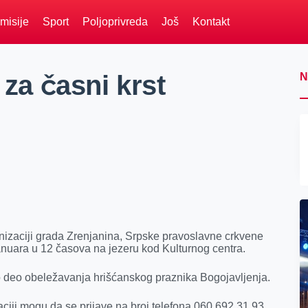
misije
Sport
Poljoprivreda
Još
Kontakt
 za časni krst
N
anizaciji grada Zrenjanina, Srpske pravoslavne crkvene
januara u 12 časova na jezeru kod Kulturnog centra.
o deo obeležavanja hrišćanskog praznika Bogojavljenja.
aciji mogu da se prijave na broj telefona 060 692 31 93.