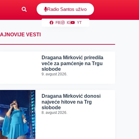
Radio Santos uživo
FB
IG
YT
AJNOVIJE VESTI
Dragana Mirković priredila
veče za pamćenje na Trgu
slobode
9. avgust 2026.
Dragana Mirković donosi
najveće hitove na Trg
slobode
8. avgust 2026.