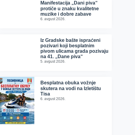
Manifestacija „Dani piva“
protiče u znaku kvalitetne
muzike i dobre zabave
6. avgust 2026.
Iz Gradske bašte ispraćeni
pozivari koji besplatnim
pivom ulicama grada pozivaju
na 41. „Dane piva“
5. avgust 2026.
Besplatna obuka vožnje
skutera na vodi na Izletištu
Tisa
6. avgust 2026.