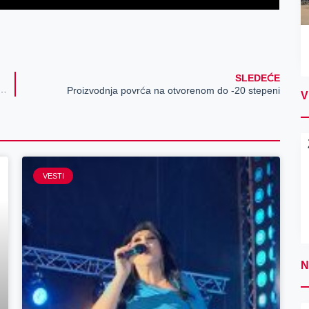
SLEDEĆE
je o porastu broja zavisnika od igara na sreću
Proizvodnja povrća na otvorenom do -20 stepeni
V
VESTI
N