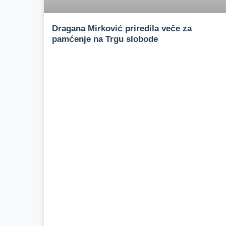
Dragana Mirković priredila veče za
pamćenje na Trgu slobode