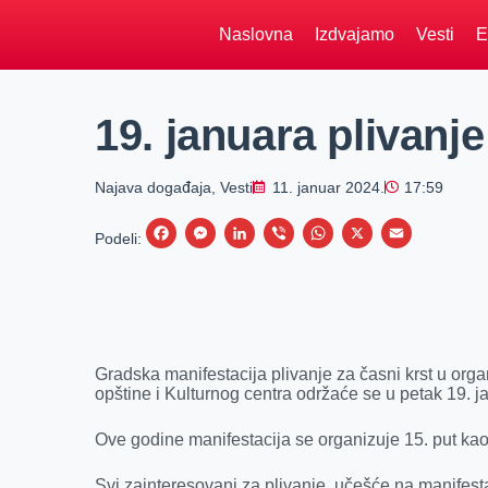
Naslovna
Izdvajamo
Vesti
E
19. januara plivanje
Najava događaja
,
Vesti
11. januar 2024.
17:59
F
M
L
V
W
X
E
Podeli:
a
e
i
i
h
m
c
s
n
b
a
a
e
s
k
e
t
i
b
e
e
r
s
l
Gradska manifestacija plivanje za časni krst u org
o
n
d
A
opštine i Kulturnog centra održaće se u petak 19. 
o
g
I
p
Ove godine manifestacija se organizuje 15. put ka
k
e
n
p
r
Svi zainteresovani za plivanje, učešće na manifest