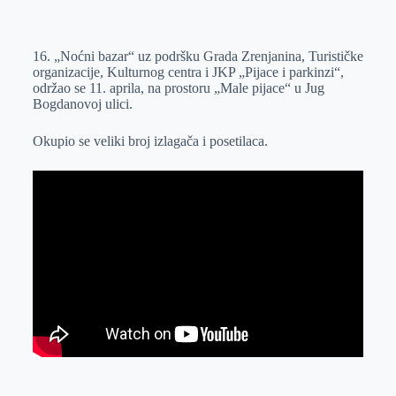
o
n
e
e
a
E
k
g
d
r
t
m
16. „Noćni bazar“ uz podršku Grada Zrenjanina, Turističke
e
I
s
a
organizacije, Kulturnog centra i JKP „Pijace i parkinzi“,
r
n
A
i
održao se 11. aprila, na prostoru „Male pijace“ u Jug
Bogdanovoj ulici.
p
l
p
Okupio se veliki broj izlagača i posetilaca.