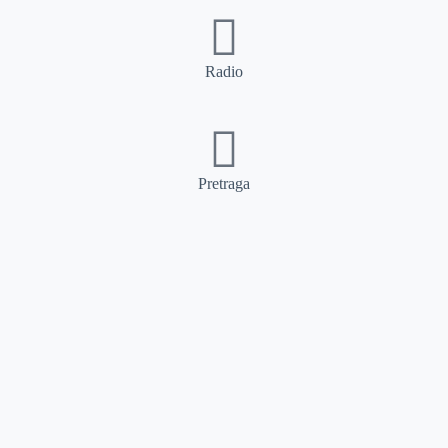
Radio
Pretraga
Pretraga
Kategorije
Ostalo
Naslovna