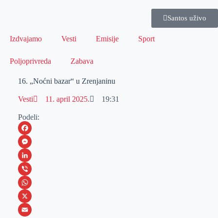
Santos uživo
Izdvajamo
Vesti
Emisije
Sport
Poljoprivreda
Zabava
16. „Noćni bazar“ u Zrenjaninu
Vesti
11. april 2025.
19:31
Podeli:
F
a
M
c
e
L
e
s
i
V
b
s
n
i
W
o
e
k
b
h
X