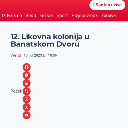
Santos uživo
Izdvajamo
Vesti
Emisije
Sport
Poljoprivreda
Zabava
12. Likovna kolonija u
Banatskom Dvoru
Vesti
10. jul 2023.
18:06
F
a
M
c
e
L
Podeli:
e
s
i
V
b
s
n
i
W
o
e
k
b
h
X
o
n
e
e
a
E