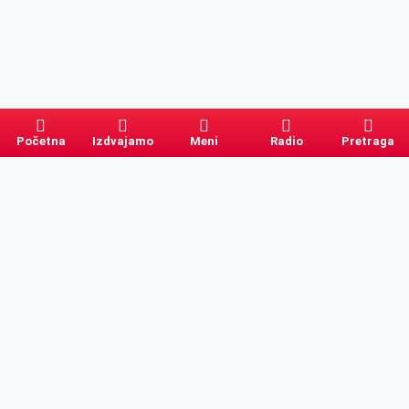
Početna
Izdvajamo
Meni
Radio
Pretraga
Pretraga
Kategorije
Ostalo
Naslovna
Izdvajamo