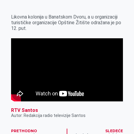
k
g
d
r
t
m
e
I
s
a
Likovna kolonija u Banatskom Dvoru, a u organizaciji
r
n
A
i
turističke organizacije Opštine Žitište odražana je po
12. put.
p
l
p
RTV Santos
Autor: Redakcija radio televizije Santos
PRETHODNO
SLEDEĆE