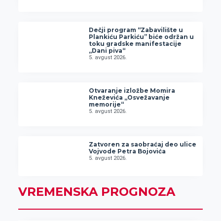
Dečji program “Zabavilište u
Plankiću Parkiću” biće održan u
toku gradske manifestacije
„Dani piva“
5. avgust 2026.
Otvaranje izložbe Momira
Kneževića „Osvežavanje
memorije“
5. avgust 2026.
Zatvoren za saobraćaj deo ulice
Vojvode Petra Bojovića
5. avgust 2026.
VREMENSKA PROGNOZA