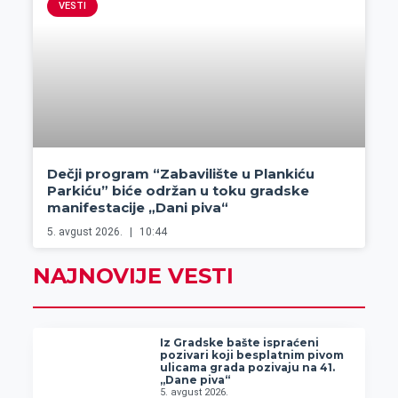
VESTI
Dečji program “Zabavilište u Plankiću
Parkiću” biće održan u toku gradske
manifestacije „Dani piva“
5. avgust 2026.
10:44
NAJNOVIJE VESTI
Iz Gradske bašte ispraćeni
pozivari koji besplatnim pivom
ulicama grada pozivaju na 41.
„Dane piva“
5. avgust 2026.