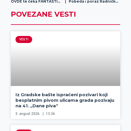
OVDE te čeka FANTASTIČAN BONUS SVAKODNEVNO – Deponuj i uživaj u ZABAVI!
Pobeda i poraz Radničkog na startu priprema
POVEZANE VESTI
VESTI
Iz Gradske bašte ispraćeni pozivari koji
besplatnim pivom ulicama grada pozivaju
na 41. „Dane piva“
5. avgust 2026.
13:36