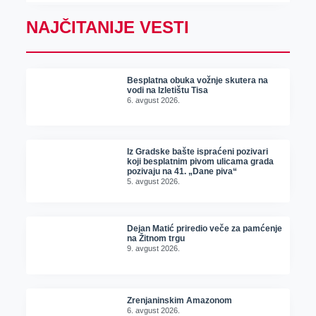
NAJČITANIJE VESTI
Besplatna obuka vožnje skutera na
vodi na Izletištu Tisa
6. avgust 2026.
Iz Gradske bašte ispraćeni pozivari
koji besplatnim pivom ulicama grada
pozivaju na 41. „Dane piva“
5. avgust 2026.
Dejan Matić priredio veče za pamćenje
na Žitnom trgu
9. avgust 2026.
Zrenjaninskim Amazonom
6. avgust 2026.