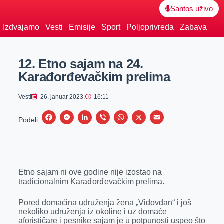
Santos uživo
Izdvajamo
Vesti
Emisije
Sport
Poljoprivreda
Zabava
12. Etno sajam na 24.
Karađorđevačkim prelima
Vesti
26. januar 2023.
16:11
F
M
L
V
W
X
E
Podeli:
a
e
i
i
h
m
c
s
n
b
a
a
e
s
k
e
t
i
Etno sajam ni ove godine nije izostao na
b
e
e
r
s
l
tradicionalnim Karađorđevačkim prelima.
o
n
d
A
o
g
I
p
Pored domaćina udruženja žena „Vidovdan“ i još
nekoliko udruženja iz okoline i uz domaće
k
e
n
p
aforističare i pesnike sajam je u potpunosti uspeo što