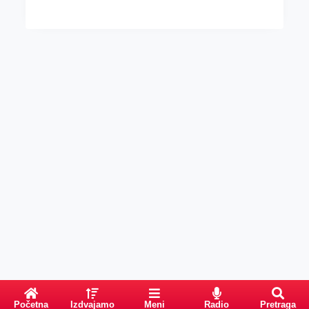
Početna
Izdvajamo
Meni
Radio
Pretraga