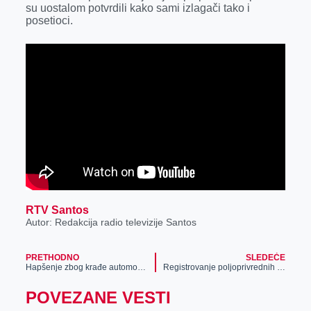
r
su uostalom potvrdili kako sami izlagači tako i
posetioci.
RTV Santos
Autor: Redakcija radio televizije Santos
PRETHODNO
SLEDEĆE
Hapšenje zbog krađe automobila
Registrovanje poljoprivrednih gazdinstava u elektronski sistem „Еagrar“
POVEZANE VESTI