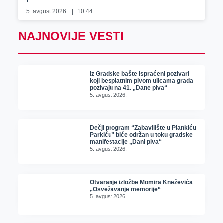
5. avgust 2026.
10:44
NAJNOVIJE VESTI
Iz Gradske bašte ispraćeni pozivari
koji besplatnim pivom ulicama grada
pozivaju na 41. „Dane piva“
5. avgust 2026.
Dečji program “Zabavilište u Plankiću
Parkiću” biće održan u toku gradske
manifestacije „Dani piva“
5. avgust 2026.
Otvaranje izložbe Momira Kneževića
„Osvežavanje memorije“
5. avgust 2026.