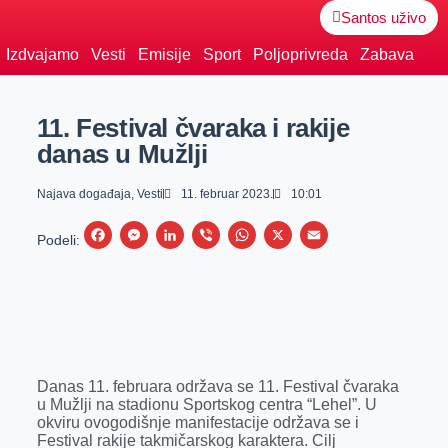
Santos uživo
Izdvajamo
Vesti
Emisije
Sport
Poljoprivreda
Zabava
11. Festival čvaraka i rakije
danas u Mužlji
Najava događaja
,
Vesti
11. februar 2023.
10:01
F
M
L
V
W
X
E
Podeli:
a
e
i
i
h
m
c
s
n
b
a
a
e
s
k
e
t
i
b
e
e
r
s
l
o
n
d
A
Danas 11. februara održava se 11. Festival čvaraka
o
g
I
p
u Mužlji na stadionu Sportskog centra “Lehel”. U
okviru ovogodišnje manifestacije održava se i
k
e
n
p
Festival rakije takmičarskog karaktera. Cilj