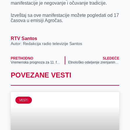
manifestacije je negovanje i očuvanje tradicije.
r
Izveštaj sa ove manifestacije možete pogledati od 17
časova u emisiji Agročas.
RTV Santos
Autor: Redakcija radio televizije Santos
PRETHODNO
SLEDEĆE
Vremenska prognoza za 11. februar
Etnološko odelјenje zrenjaninskog Narodnog muzeja jedno od najbogatijih i najznačajnijih na području Vojvodine
POVEZANE VESTI
VESTI