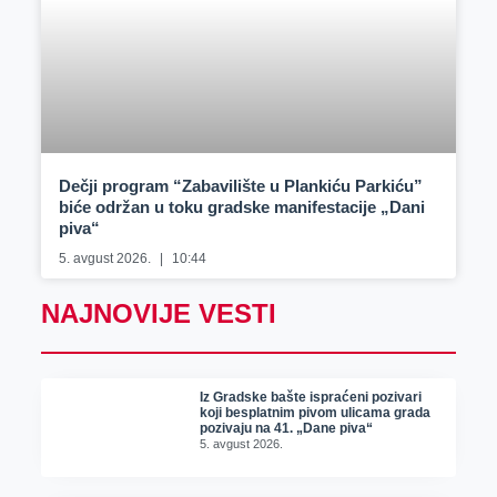
Dečji program “Zabavilište u Plankiću Parkiću”
biće održan u toku gradske manifestacije „Dani
piva“
5. avgust 2026.
10:44
NAJNOVIJE VESTI
Iz Gradske bašte ispraćeni pozivari
koji besplatnim pivom ulicama grada
pozivaju na 41. „Dane piva“
5. avgust 2026.