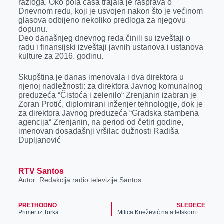
razloga. Oko pola časa trajala je rasprava o
r
Dnevnom redu, koji je usvojen nakon što je većinom
glasova odbijeno nekoliko predloga za njegovu
dopunu.
Deo današnjeg dnevnog reda činili su izveštaji o
radu i finansijski izveštaji javnih ustanova i ustanova
kulture za 2016. godinu.
Skupština je danas imenovala i dva direktora u
njenoj nadležnosti: za direktora Javnog komunalnog
preduzeća “Čistoća i zelenilo“ Zrenjanin izabran je
Zoran Protić, diplomirani inženjer tehnologije, dok je
za direktora Javnog preduzeća “Gradska stambena
agencija“ Zrenjanin, na period od četiri godine,
imenovan dosadašnji vršilac dužnosti Radiša
Dupljanović
RTV Santos
Autor: Redakcija radio televizije Santos
PRETHODNO
SLEDEĆE
Primer iz Torka
Milica Knežević na atletskom takmičenju