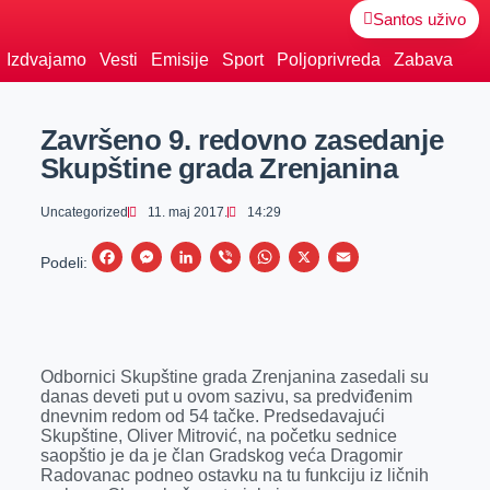
Santos uživo
Izdvajamo
Vesti
Emisije
Sport
Poljoprivreda
Zabava
Završeno 9. redovno zasedanje
Skupštine grada Zrenjanina
Uncategorized
11. maj 2017.
14:29
F
M
L
V
W
X
E
Podeli:
a
e
i
i
h
m
c
s
n
b
a
a
e
s
k
e
t
i
Odbornici Skupštine grada Zrenjanina zasedali su
b
e
e
r
s
l
danas deveti put u ovom sazivu, sa predviđenim
o
n
d
A
dnevnim redom od 54 tačke. Predsedavajući
Skupštine, Oliver Mitrović, na početku sednice
o
g
I
p
saopštio je da je član Gradskog veća Dragomir
k
e
n
p
Radovanac podneo ostavku na tu funkciju iz ličnih