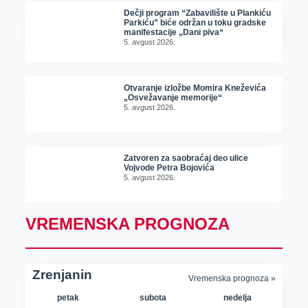
Dečji program “Zabavilište u Plankiću
Parkiću” biće održan u toku gradske
manifestacije „Dani piva“
5. avgust 2026.
Otvaranje izložbe Momira Kneževića
„Osvežavanje memorije“
5. avgust 2026.
Zatvoren za saobraćaj deo ulice
Vojvode Petra Bojovića
5. avgust 2026.
VREMENSKA PROGNOZA