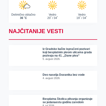
NAJČITANIJE VESTI
Iz Gradske bašte ispraćeni pozivari
koji besplatnim pivom ulicama grada
pozivaju na 41. „Dane piva“
5. avgust 2026.
Deo naselja Duvanika bez vode
4. avgust 2026.
Besplatna školica plivanja organizuje
se jedanaestu godinu zaredom
8. jul 2026.