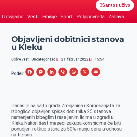
Santos uživo
Izdvajamo
Vesti
Emisije
Sport
Poljoprivreda
Zabava
Objavljeni dobitnici stanova
u Kleku
Dobre vesti
,
Uncategorized
21. februar 2022.
15:54
F
M
L
V
W
X
E
Podeli:
a
e
i
i
h
m
c
s
n
b
a
a
e
s
k
e
t
i
Danas je na sajtu grada Zrenjanina i Komesarijata za
b
e
e
r
s
l
izbeglice objavljen spisak dobitnika 25 stanova
o
n
d
A
namenjenih izbeglim i raseljenim licima u zgradi u
Kleku.Nakon šest meseci zakupa,korisnicima će biti
o
g
I
p
ponudjen i otkup stana za 50% manju cenu u odnosu
k
e
n
p
na tržišnu.