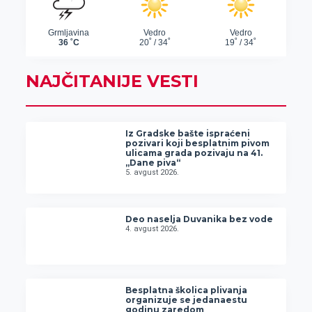
NAJČITANIJE VESTI
Iz Gradske bašte ispraćeni
pozivari koji besplatnim pivom
ulicama grada pozivaju na 41.
„Dane piva“
5. avgust 2026.
Deo naselja Duvanika bez vode
4. avgust 2026.
Besplatna školica plivanja
organizuje se jedanaestu
godinu zaredom