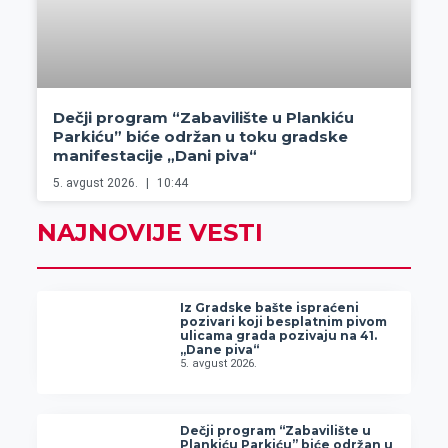
Dečji program “Zabavilište u Plankiću
Parkiću” biće održan u toku gradske
manifestacije „Dani piva“
5. avgust 2026.
10:44
NAJNOVIJE VESTI
Iz Gradske bašte ispraćeni
pozivari koji besplatnim pivom
ulicama grada pozivaju na 41.
„Dane piva“
5. avgust 2026.
Dečji program “Zabavilište u
Plankiću Parkiću” biće održan u