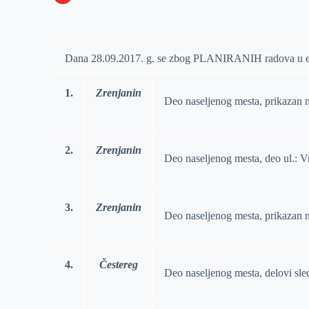
o
n
e
e
a
E
k
g
d
r
t
m
e
I
s
a
Dana 28.09.2017. g. se zbog PLANIRANIH radova u el.
r
n
A
i
p
l
1.
Zrenjanin
Deo naselјenog mesta, prikazan na
p
2.
Zrenjanin
Deo naselјenog mesta, deo ul.: V
3.
Zrenjanin
Deo naselјenog mesta, prikazan na
4.
Čestereg
Deo naselјenog mesta, delovi sled