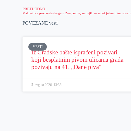
PRETHODNO
POVEZANE vesti
VESTI
Iz Gradske bašte ispraćeni pozivari
koji besplatnim pivom ulicama grada
pozivaju na 41. „Dane piva“
5. avgust 2026.
13:36