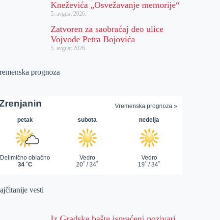
Kneževića „Osvežavanje memorije“
5. avgust 2026.
Zatvoren za saobraćaj deo ulice
Vojvode Petra Bojovića
5. avgust 2026.
remenska prognoza
jčitanije vesti
Iz Gradske bašte ispraćeni pozivari