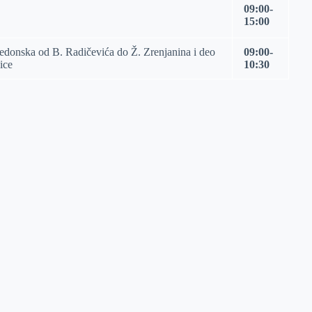
09:00-
15:00
edonska od B. Radičevića do Ž. Zrenjanina i deo
09:00-
ice
10:30