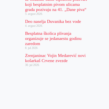
koji besplatnim pivom ulicama
grada pozivaju na 41. „Dane piva“
5. avgust 2026.
Deo naselja Duvanika bez vode
4. avgust 2026.
Besplatna školica plivanja
organizuje se jedanaestu godinu
zaredom
8. jul 2026.
Zrenjaninac Vojin Medarević novi
košarkaš Crvene zvezde
30. jul 2026.