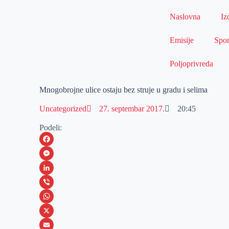
Naslovna
Iz
Emisije
Spor
Poljoprivreda
Mnogobrojne ulice ostaju bez struje u gradu i selima
Uncategorized
27. septembar 2017.
20:45
Podeli:
F
a
M
c
e
L
e
s
i
V
b
s
n
i
W
o
e
k
b
h
X