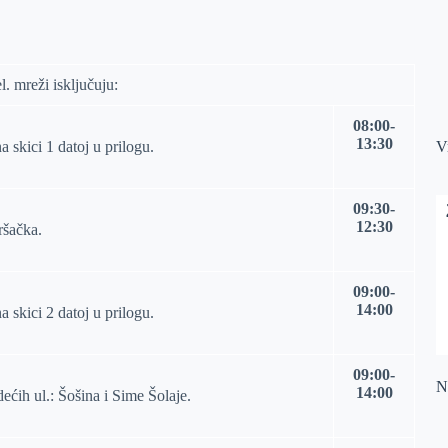
 mreži isklјučuju:
08:00-
13:30
 skici 1 datoj u prilogu.
V
09:30-
12:30
ršačka.
09:00-
14:00
 skici 2 datoj u prilogu.
09:00-
Na
14:00
ećih ul.: Šošina i Sime Šolaje.