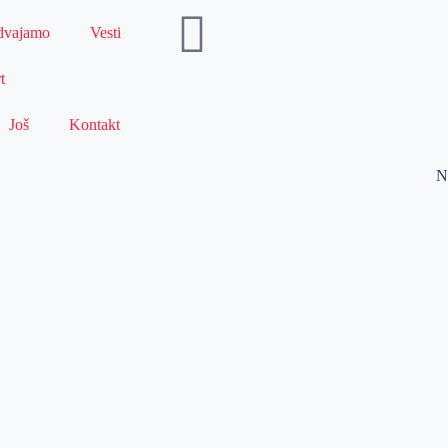
dvajamo
Vesti
t
Još
Kontakt
N