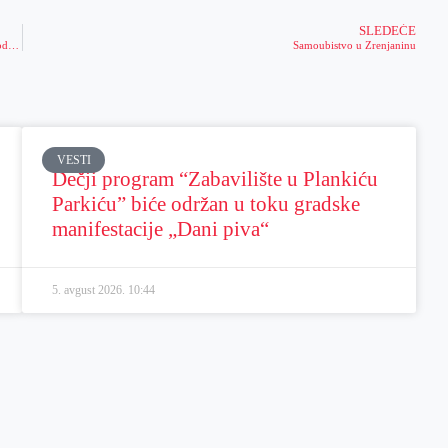
SLEDEĆE
Maloletnica prodavala drogu u Zrenjaninu, sumnjiči se za još jednu bitnu stvar od koje joj zavisi kazna!
Samoubistvo u Zrenjaninu
VESTI
Dečji program “Zabavilište u Plankiću
Parkiću” biće održan u toku gradske
manifestacije „Dani piva“
5. avgust 2026.
10:44