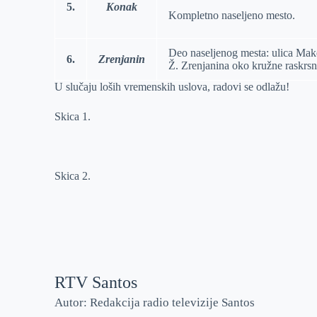
5.
Konak
Kompletno naselјeno mesto.
Deo naseljenog mesta: ulica Mak
6.
Zrenjanin
Ž. Zrenjanina oko kružne raskrsn
U slučaju loših vremenskih uslova, radovi se odlažu!
Skica 1.
Skica 2.
RTV Santos
Autor: Redakcija radio televizije Santos