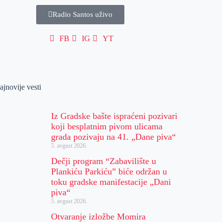
Radio Santos uživo
FB
IG
YT
ajnovije vesti
Iz Gradske bašte ispraćeni pozivari
koji besplatnim pivom ulicama
grada pozivaju na 41. „Dane piva“
5. avgust 2026.
Dečji program “Zabavilište u
Plankiću Parkiću” biće održan u
toku gradske manifestacije „Dani
piva“
5. avgust 2026.
Otvaranje izložbe Momira