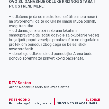
OVO SU DANAŠNJE ODLUKE KRIZNOG ŠTABA I
POOŠTRENE MERE:
– odlučeno je da se maske kao zaštitna mera nose i
na otvorenom i da ta odluka na snagu stupa odmah,
ovog trenutka.
– od danas je na snazi i zabrana lokalnim
samoupravama da izdaju dozvole za okupljanje većeg
broja ljudi, poput veselja i proslava, što se događalo u
proteklom periodu i zbog čega se beleži skok
novozaraženih.
– doneta je odluka i da od ponedeljka Arena bude
ponovo spremna za prihvat kovid pacijenata.
RTV Santos
Autor: Redakcija radio televizije Santos
PRETHODNO
SLEDEĆE
Ponuda pijačnih trgovaca
SPOS MED PLAĆA UNAPRED