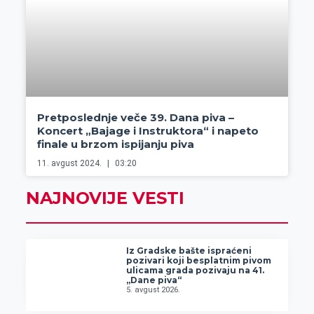
Pretposlednje veče 39. Dana piva –
Koncert „Bajage i Instruktora“ i napeto
finale u brzom ispijanju piva
11. avgust 2024.
03:20
NAJNOVIJE VESTI
Iz Gradske bašte ispraćeni
pozivari koji besplatnim pivom
ulicama grada pozivaju na 41.
„Dane piva“
5. avgust 2026.