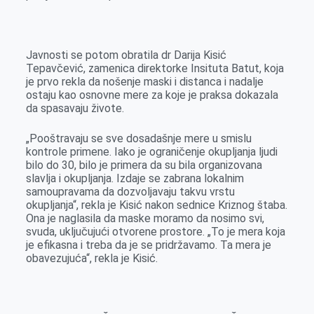
r
Javnosti se potom obratila dr Darija Kisić
Tepavčević, zamenica direktorke Insituta Batut, koja
je prvo rekla da nošenje maski i distanca i nadalje
ostaju kao osnovne mere za koje je praksa dokazala
da spasavaju živote.
„Pooštravaju se sve dosadašnje mere u smislu
kontrole primene. Iako je ograničenje okupljanja ljudi
bilo do 30, bilo je primera da su bila organizovana
slavlja i okupljanja. Izdaje se zabrana lokalnim
samoupravama da dozvoljavaju takvu vrstu
okupljanja“, rekla je Kisić nakon sednice Kriznog štaba.
Ona je naglasila da maske moramo da nosimo svi,
svuda, uključujući otvorene prostore. „To je mera koja
je efikasna i treba da je se pridržavamo. Ta mera je
obavezujuća“, rekla je Kisić.