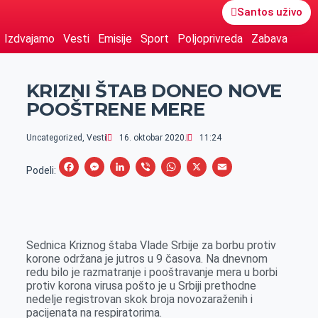
Santos uživo
Izdvajamo
Vesti
Emisije
Sport
Poljoprivreda
Zabava
KRIZNI ŠTAB DONEO NOVE
POOŠTRENE MERE
Uncategorized
,
Vesti
16. oktobar 2020.
11:24
F
M
L
V
W
X
E
Podeli:
a
e
i
i
h
m
c
s
n
b
a
a
e
s
k
e
t
i
Sednica Kriznog štaba Vlade Srbije za borbu protiv
b
e
e
r
s
l
korone održana je jutros u 9 časova. Na dnevnom
o
n
d
A
redu bilo je razmatranje i pooštravanje mera u borbi
protiv korona virusa pošto je u Srbiji prethodne
o
g
I
p
nedelje registrovan skok broja novozaraženih i
k
e
n
p
pacijenata na respiratorima.