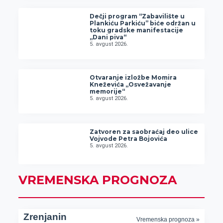
Dečji program “Zabavilište u
Plankiću Parkiću” biće održan u
toku gradske manifestacije
„Dani piva“
5. avgust 2026.
Otvaranje izložbe Momira
Kneževića „Osvežavanje
memorije“
5. avgust 2026.
Zatvoren za saobraćaj deo ulice
Vojvode Petra Bojovića
5. avgust 2026.
VREMENSKA PROGNOZA