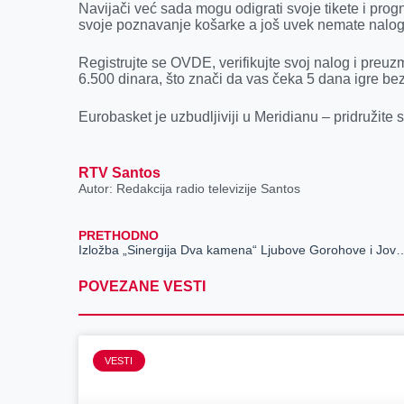
Navijači već sada mogu odigrati svoje tikete i progn
svoje poznavanje košarke a još uvek nemate nalog 
Registrujte se OVDE, verifikujte svoj nalog i pr
6.500 dinara, što znači da vas čeka 5 dana igre bez 
Eurobasket je uzbudljiviji u Meridianu – pridružite s
RTV Santos
Autor: Redakcija radio televizije Santos
PRETHODNO
Izložba „Sinergija Dva kamena“ Ljubove Gorohove i Jovana Pet
POVEZANE VESTI
VESTI