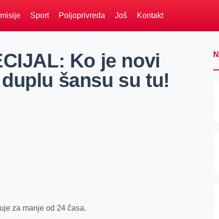
misije
Sport
Poljoprivreda
Još
Kontakt
JAL: Ko je novi
N
duplu šansu su tu!
uje za manje od 24 časa.