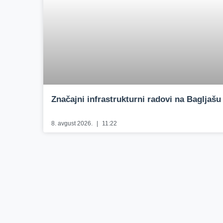
Značajni infrastrukturni radovi na Bagljašu
8. avgust 2026.
11:22