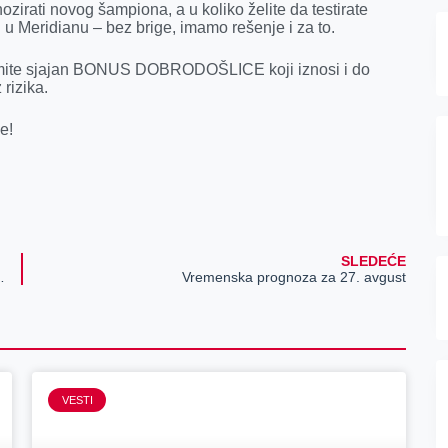
ozirati novog šampiona, a u koliko želite da testirate
u Meridianu – bez brige, imamo rešenje i za to.
euzmite sjajan BONUS DOBRODOŠLICE koji iznosi i do
rizika.
e!
SLEDEĆE
rovića produžena je do 15. septembra
Vremenska prognoza za 27. avgust
VESTI