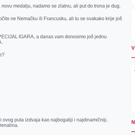
novu medalju, nadamo se zlatnu, ali put do trona je dug.
čito ne Nemačku ili Francusku, ali tu se svakako krije još
 SPECIJAL IGARA, a danas vam donosimo još jednu
A.
V
pe?
 ovog puta izdvaja kao najbogatiji i najdinamičniji,
N
renalina.