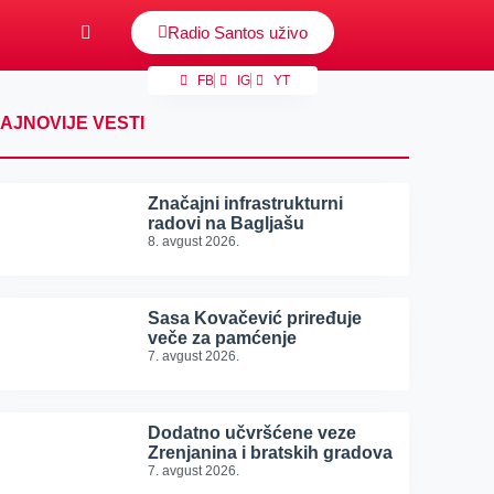
Radio Santos uživo
FB
IG
YT
AJNOVIJE VESTI
Značajni infrastrukturni
radovi na Bagljašu
8. avgust 2026.
Sasa Kovačević priređuje
veče za pamćenje
7. avgust 2026.
Dodatno učvršćene veze
Zrenjanina i bratskih gradova
7. avgust 2026.