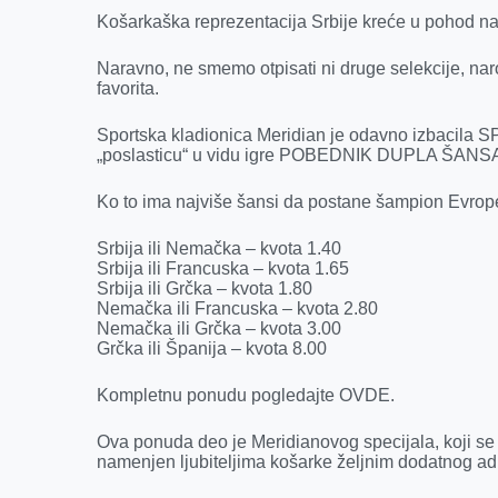
k
e
n
p
Košarkaška reprezentacija Srbije kreće u pohod na 
r
Naravno, ne smemo otpisati ni druge selekcije, naro
favorita.
Sportska kladionica Meridian je odavno izbacila
„poslasticu“ u vidu igre POBEDNIK DUPLA ŠANS
Ko to ima najviše šansi da postane šampion Evro
Srbija ili Nemačka – kvota 1.40
Srbija ili Francuska – kvota 1.65
Srbija ili Grčka – kvota 1.80
Nemačka ili Francuska – kvota 2.80
Nemačka ili Grčka – kvota 3.00
Grčka ili Španija – kvota 8.00
Kompletnu ponudu pogledajte OVDE.
Ova ponuda deo je Meridianovog specijala, koji se i
namenjen ljubiteljima košarke željnim dodatnog ad