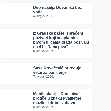
Deo naselja Duvanika bez
vode
4. avgust 2026.
Iz Gradske bašte ispraćeni
pozivari koji besplatnim
pivom ulicama grada pozivaju
na 41. „Dane piva“
5. avgust 2026.
Sasa Kovačević priređuje
veče za pamćenje
7. avgust 2026.
Manifestacija „Dani piva“
protiče u znaku kvalitetne
muzike i dobre zabave
6. avgust 2026.